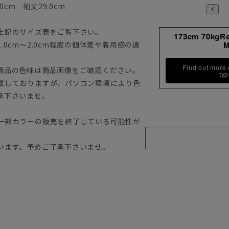
0cm 袖丈29.0cm
上記のサイズ表をご覧下さい。
173cm 70kgR
0cm～2.0cm程度の個体差や着用感の違
Find out more
商品の色味は商品画像をご確認ください。
ty
載しておりますが、パソコン環境により色
承下さいませ。
一部カラーの販売を終了している可能性が
います。予めご了承下さいませ。