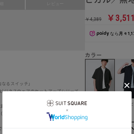
細
レビュー
￥3,51
￥4,389
なら
月々1,
カラー
内なるスイッチ」
ビジネスウェア
のセットアップシリーズ
ネイビ
グレー
に設計した“スマみえシルエット”に、アクテ
E（スマクティブ）」登場。
で、オフィスカジュアルに最適なオープン