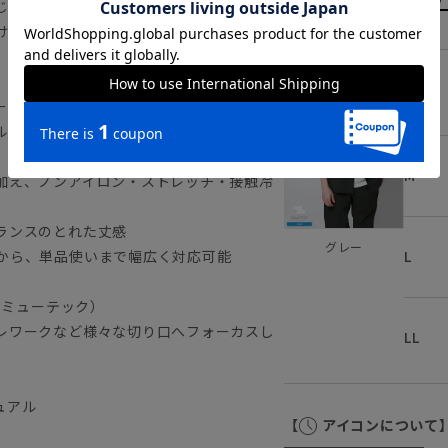
じる“接触冷感”や、吸汗速乾など汗ばむ季
け感のある生地で、夏の装いをアップデー
S
ーライクなオープンカラーシャツ
ルライクなメランジ感を持つハイテクポリ
M
加え、ノンアイロン・ストレッチ・接触冷
ランスのとれた丈感
グレー
L
から、単品使いまで幅広く対応可能
コミューテック）
レワークなど様々な切り口へフォーカスし
LL
ュアル
【
アイコンについて