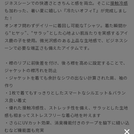
ジネスシーンでの快適さときちんと感を両立。そこに
接触冷感
も加わった、暑い夏に嬉しい『冷たいオフィT』が完成しまし
た！
オンオフ問わずデイリーに着回し可能なTシャツ。着た瞬間か
ら“ヒヤッ”、“サラッ”とした心地よい肌当たりを実感するアイ
ス鹿の子を使用。微光沢感のある上品な生地感で、ビジネスシ
ーンで必要な端正さも備えたアイテムです。
・襟のリブに前後差を付け、後ろ襟を高めに設定することで、
ジャケットの襟汚れを防止
・ジャケットを着ても余計なシワの出ない計算された肩、袖の
作り
・1枚で着てもすっきりとしたスマートなシルエット＆バラン
ス良い着丈
・優れた接触冷感性、ストレッチ性を備え、サラッとした生地
感も相まってストレスフリーな着心地を叶えます
・さらにUVカット効果、消臭機能付きのテープを脇下に縫い込
むなど機能面も充実