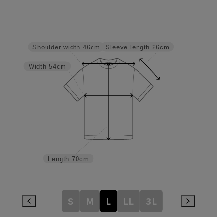
Sleeve length
26cm
Shoulder width
46cm
Width
54cm
Length
70cm
S
M
L
LL
3L