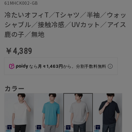
61MHCK002-GB
冷たいオフィT／Tシャツ／半袖／ウォッ
シャブル／接触冷感／UVカット／アイス
鹿の子／無地
￥4,389
なら
月々1,463円
から。分割手数料無料
カラー