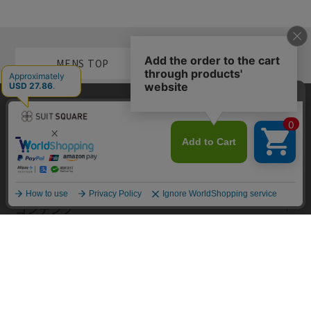
MENS TOP
WOMEN TOP
当サイトでは利用体験の向上およびコンテンツの最適な提供、トラフィ
メンズカテゴリ
ックの分析を目的としてCookieを使用しています。サイトの閲覧を継続
された場合、Cookieの利用に同意したものといたします。詳細について
は
プライバシーポリシー
をご確認ください。
レディースカテゴリ
同意して閉じる
コンテンツ
規約・ヘルプ