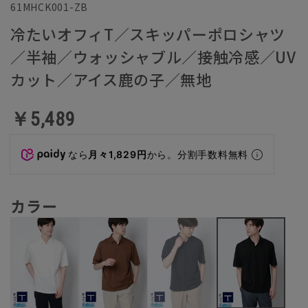
61MHCK001-ZB
冷たいオフィT／スキッパーポロシャツ
／半袖／ウォッシャブル／接触冷感／UV
カット／アイス鹿の子／無地
￥5,489
なら
月々1,829円
から。分割手数料無料
カラー