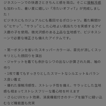
ジネスシーンでの快適さときちんと感を両立。そこに
接触冷感
も加わった、暑い夏に嬉しい『冷たいオフィT』が完成しまし
た！
ビジネスにもカジュアルにも着回せるポロシャツ。着た瞬間か
ら“ヒヤッ”、“サラッ”とした心地よい肌当たりを実感するアイ
ス鹿の子を使用。微光沢感のある上品な生地感で、ビジネスシ
ーンで必要な端正さも備えたアイテムです。
・第一ボタンを省いたスキッパーカラーは、首元が涼しくスッ
キリとした顔回りを演出
・ジャケットを着ても余計なシワの出ない計算された肩、袖の
作り
・1枚で着てもすっきりとしたスマートなシルエット＆バラン
ス良い着丈
・優れた接触冷感性、ストレッチ性を備え、サラッとした生地
感も相まってストレスフリーな着心地を叶えます
・さらにUVカット効果、消臭機能付きのテープを脇下に縫い込
むなど機能面も充実