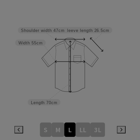
Sleeve length
26.5cm
Shoulder width
47cm
Width
55cm
Length
70cm
S
M
L
LL
3L