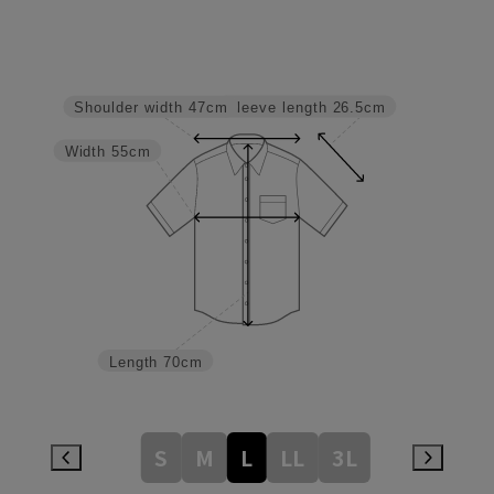
Sleeve length
26.5cm
Shoulder width
47cm
Width
55cm
Length
70cm
S
M
L
LL
3L