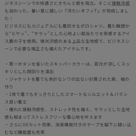
ジネスシーンでの快適さときちんと感を両立。そこに
接触冷感
も加わった、暑い夏に嬉しい『冷たいオフィT』が完成しまし
た！
ビジネスにもカジュアルにも着回せるポロシャツ。着た瞬間か
ら“ヒヤッ”、“サラッ”とした心地よい肌当たりを実感するアイ
ス鹿の子を使用。微光沢感のある上品な生地感で、ビジネスシ
ーンで必要な端正さも備えたアイテムです。
・第一ボタンを省いたスキッパーカラーは、首元が涼しくスッ
キリとした顔回りを演出
・ジャケットを着ても余計なシワの出ない計算された肩、袖の
作り
・1枚で着てもすっきりとしたスマートなシルエット＆バラン
ス良い着丈
・優れた接触冷感性、ストレッチ性を備え、サラッとした生地
感も相まってストレスフリーな着心地を叶えます
・さらにUVカット効果、消臭機能付きのテープを脇下に縫い込
むなど機能面も充実