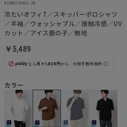
61MHCK001-JB
冷たいオフィT／スキッパーポロシャツ
／半袖／ウォッシャブル／接触冷感／UV
カット／アイス鹿の子／無地
￥5,489
なら
月々1,829円
から。分割手数料無料
カラー