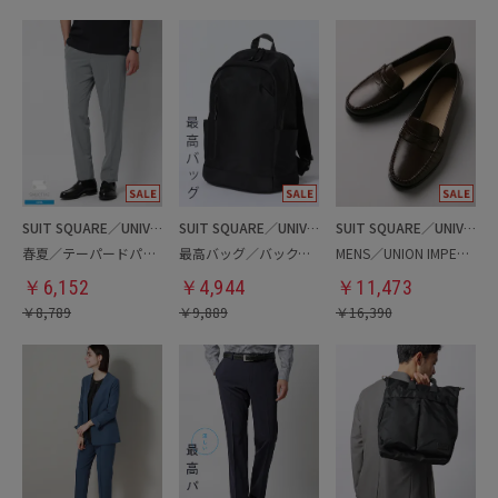
SUIT SQUARE／UNIVERSAL LANGUAGE
SUIT SQUARE／UNIVERSAL LANGUAGE
SUIT SQUARE／UNIVERSAL LANGUAGE
春夏／テーパードパンツ
最高バッグ／バックパック
MENS／UNION IMPERIAL監修／コインローファー
￥
6,152
￥
4,944
￥
11,473
￥
8,789
￥
9,889
￥
16,390