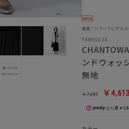
春夏／シアーフレアスカ
T6905S1-ZA
CHANTO
ンドウォッ
無地
￥4,61
￥7,689
なら
月々1,
カラー