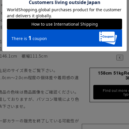
着用サイズ：38
87cm 着用サイズ：38
85cm 着用サイズ：38
H88cm 着用サイズ：38
40.1cm 裾幅108.5cm
43.1cm 裾幅110.0cm
46.1cm 裾幅111.5cm
上記のサイズ表をご覧下さい。
158cm 51kgR
0cm～2.0cm程度の個体差や着用感の違
3
Find out more
商品の色味は商品画像をご確認ください。
ty
載しておりますが、パソコン環境により色
承下さいませ。
一部カラーの販売を終了している可能性が