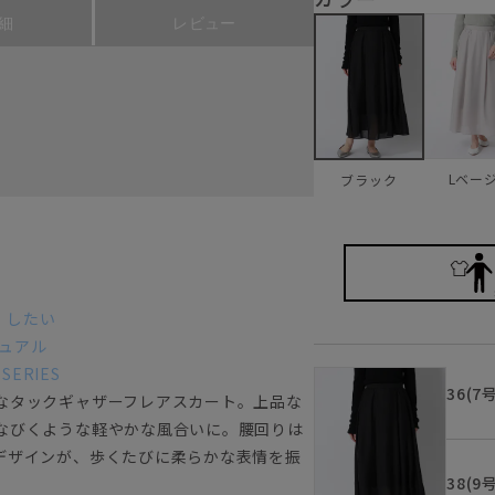
細
レビュー
Lベー
ブラック
、したい
ュアル
SERIES
36(7
なタックギャザーフレアスカート。上品な
なびくような軽やかな風合いに。腰回りは
デザインが、歩くたびに柔らかな表情を振
38(9