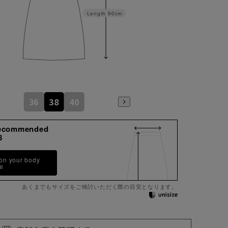
Length
90cm
36
38
40
ecommended
8
 on your body
pe
あくまでもサイズをご検討いただく際の目安となります。