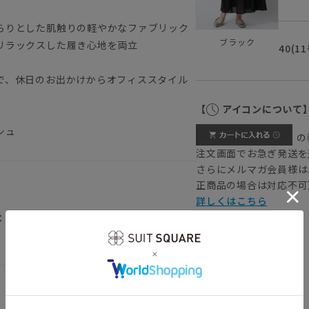
らりとした肌触りの軽やかなファブリック
ブラック
リラックスした履き心地を両立
40(1
で、休日のお出かけからオフィススタイル
【
アイコンについて
シュ
の
注文画面でお急ぎ発送を
さらにメルマガ会員様は
正商品の場合は対応不可
詳しくはこちら
：バックゴム／裏地