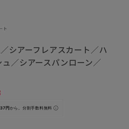
ート
WA／シアーフレアスカート／ハ
シュ／シアースパンローン／
3
537円
から。分割手数料無料