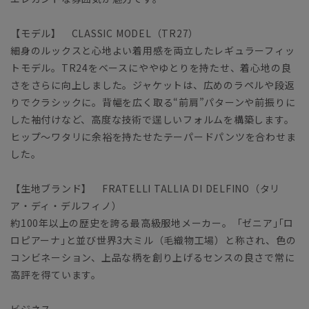
【モデル】 CLASSIC MODEL（TR27）
細身のルックスと心地よい着用感を両立したレギュラーフィッ
トモデル。TR24をベースにややゆとりを持たせ、着心地の良
さをさらに向上しました。ジャケットは、広めのラペルや段返
りでクラシックに。背幅を広く取る“前肩”パターンや前振りに
した袖付けなど、高度な技術で逞しいフォルムを構築します。
ヒップ～ワタリに余裕を持たせたテーパードパンツを合わせま
した。
【生地ブランド】 FRATELLI TALLIA DI DELFINO（タリ
ア・ディ・デルフィノ）
約100年以上の歴史を誇る最高級服地メーカー。「ゼニア｣｢ロ
ロピアーナ｣と並び世界3大ミル（毛織物工場）と称され、色の
コンビネーション、上品な柄を創り上げるセンスの良さで常に
高評を得ています。