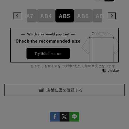
A5
A6
A7
AB4
AB5
AB6
AB7
AB8
Check the recommended size
Try this item on
あくまでもサイズをご検討いただく際の目安となります。