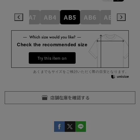
A5
A6
A7
AB4
AB5
AB6
AB7
AB8
Check the recommended size
Try this item on
あくまでもサイズをご検討いただく際の目安となります。