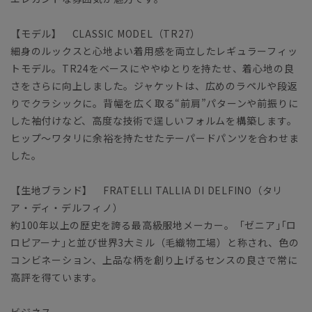
【モデル】 CLASSIC MODEL（TR27）
細身のルックスと心地よい着用感を両立したレギュラーフィッ
トモデル。TR24をベースにややゆとりを持たせ、着心地の良
さをさらに向上しました。ジャケットは、広めのラペルや段返
りでクラシックに。背幅を広く取る“前肩”パターンや前振りに
した袖付けなど、高度な技術で逞しいフォルムを構築します。
ヒップ～ワタリに余裕を持たせたテーパードパンツを合わせま
した。
【生地ブランド】 FRATELLI TALLIA DI DELFINO（タリ
ア・ディ・デルフィノ）
約100年以上の歴史を誇る最高級服地メーカー。「ゼニア｣｢ロ
ロピアーナ｣と並び世界3大ミル（毛織物工場）と称され、色の
コンビネーション、上品な柄を創り上げるセンスの良さで常に
高評を得ています。