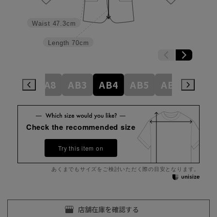
Waist
47.3cm
Length
70cm
A6
A7
A8
AB3
AB4
AB5
AB6
AB7
Check the recommended size
Try this item on
あくまでもサイズをご検討いただく際の目安となります。