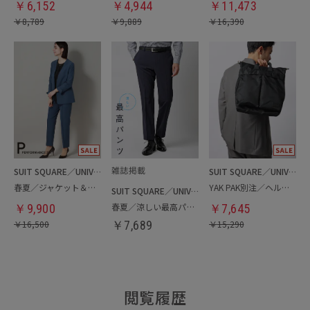
￥
6,152
￥
4,944
￥
11,473
￥
8,789
￥
9,889
￥
16,390
SUIT SQUARE／UNIVERSAL LANGUAGE／WHITE
SUIT SQUARE／UNIVERSAL LANGUAGE
春夏／ジャケット＆パンツセットアップ／洗濯ネット付き
YAK PAK別注／ヘルメットバッグ
SUIT SQUARE／UNIVERSAL LANGUAGE
春夏／涼しい最高パンツ
￥
9,900
￥
7,645
￥
16,500
￥
7,689
￥
15,290
閲覧履歴