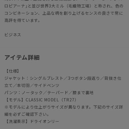
ロピアーナ｣と並び世界3大ミル（毛織物工場）と称され、色の
コンビネーション、上品な柄を創り上げるセンスの良さで常に
高評を得ています。
ビジネス
アイテム詳細
【仕様】
ジャケット：シングルブレスト／3つボタン段返り／背抜き仕
立て／本切羽／サイドベンツ
パンツ：ノータック／テーパード／膝まで裏地
【モデル】CLASSIC MODEL（TR27）
※モデルにより仕上がりサイズが異なります。下記のサイズ詳
細を必ずご確認下さい。
【洗濯表示】ドライオンリー