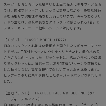
スーツ。とろけるような風合いと上品な光沢はデルフィノなら
では。優雅なドレープはしっかりと表現しながら、極端な細番
手を使用せず実用性の高さも兼備しています。深みのあるソリ
ッドの生地は、品質の良さをダイレクトに感じられる1着。ビ
ジネス、セレモニーと幅広いシーンに対応します。
【モデル】 CLASSIC MODEL（TR27）
細身のルックスと心地よい着用感を両立したレギュラーフィッ
トモデル。TR24をベースにややゆとりを持たせ、着心地の良
さをさらに向上しました。ジャケットは、広めのラペルや段返
りでクラシックに。背幅を広く取る“前肩”パターンや前振りに
した袖付けなど、高度な技術で逞しいフォルムを構築します。
ヒップ～ワタリに余裕を持たせたテーパードパンツを合わせま
した。
【生地ブランド】 FRATELLI TALLIA DI DELFINO（タリ
ア・ディ・デルフィノ）
約100年以上の歴史を誇る最高級服地メーカー。「ゼニア｣｢ロ