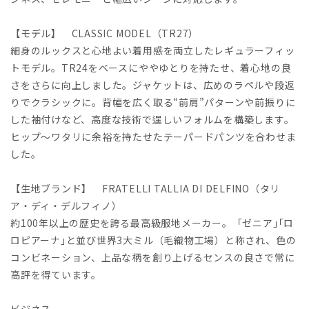
【モデル】 CLASSIC MODEL（TR27）
細身のルックスと心地よい着用感を両立したレギュラーフィッ
トモデル。TR24をベースにややゆとりを持たせ、着心地の良
さをさらに向上しました。ジャケットは、広めのラペルや段返
りでクラシックに。背幅を広く取る“前肩”パターンや前振りに
した袖付けなど、高度な技術で逞しいフォルムを構築します。
ヒップ～ワタリに余裕を持たせたテーパードパンツを合わせま
した。
【生地ブランド】 FRATELLI TALLIA DI DELFINO（タリ
ア・ディ・デルフィノ）
約100年以上の歴史を誇る最高級服地メーカー。「ゼニア｣｢ロ
ロピアーナ｣と並び世界3大ミル（毛織物工場）と称され、色の
コンビネーション、上品な柄を創り上げるセンスの良さで常に
高評を得ています。