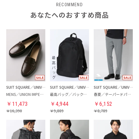
RECOMMEND
あなたへのおすすめ商品
SUIT SQUARE／UNIVERSAL LANGUAGE
SUIT SQUARE／UNIVERSAL LANGUAGE
SUIT SQUARE／UNIVERSAL LANGUAGE
MENS／UNION IMPERIAL監修／コインローファー
最高バッグ／バックパック
春夏／テーパードパンツ
￥
11,473
￥
4,944
￥
6,152
￥
16,390
￥
9,889
￥
8,789