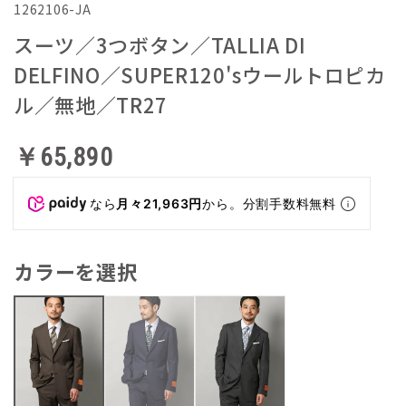
1262106-JA
スーツ／3つボタン／TALLIA DI
DELFINO／SUPER120'sウールトロピカ
ル／無地／TR27
￥65,890
なら
月々21,963円
から。分割手数料無料
カラーを選択