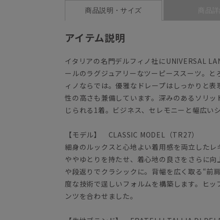
商品説明・サイズ
商品詳
アイテム説明
イタリアの名門デルフィノ社にUNIVERSAL LAN
ールのラグジュアリーなツーピーススーツ。と
ィノならでは。優雅なドレープはしっかりと表
性の高さも兼備しています。深みのあるソリッ
じられる1着。ビジネス、セレモニーと幅広い
【モデル】 CLASSIC MODEL（TR27）
細身のルックスと心地よい着用感を両立したレギ
ややゆとりを持たせ、着心地の良さをさらに向
や段返りでクラシックに。背幅を広く取る“前
度な技術で逞しいフォルムを構築します。ヒッ
ンツを合わせました。