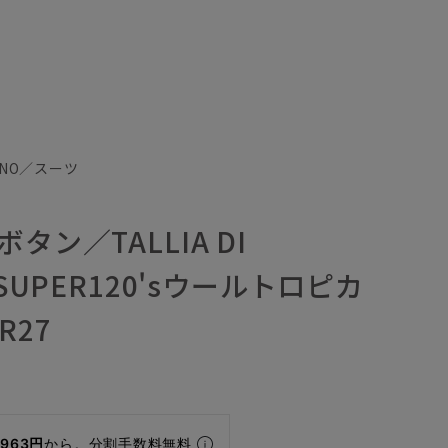
FINO／スーツ
タン／TALLIA DI
／SUPER120'sウールトロピカ
R27
,963円
から。分割手数料無料