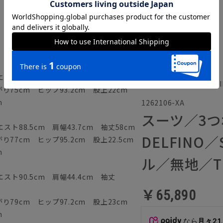
ト86.5cm 肩幅43cm 袖丈56.5cm
春夏／TALLIA DI DEL
75cm ヒップ93.2cm 股上22cm
m
1262106-XA
スーツ／3つボ
ト88.5cm 肩幅43.7cm 袖丈58cm
DELFINO
77cm ヒップ95.2cm 股上22.5cm
m
ル／無地／T
スト90.5cm 肩幅44.4cm 袖丈
￥65,890
79cm ヒップ97.2cm 股上23cm
m
なら
月々21