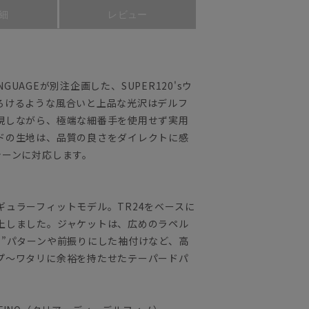
細
レビュー
GUAGEが別注企画した、SUPER120'sウ
ろけるような風合いと上品な光沢はデルフ
現しながら、極端な細番手を使用せず実用
ドの生地は、品質の良さをダイレクトに感
シーンに対応します。
ュラーフィットモデル。TR24をベースに
上しました。ジャケットは、広めのラペル
肩”パターンや前振りにした袖付けなど、高
プ～ワタリに余裕を持たせたテーパードパ