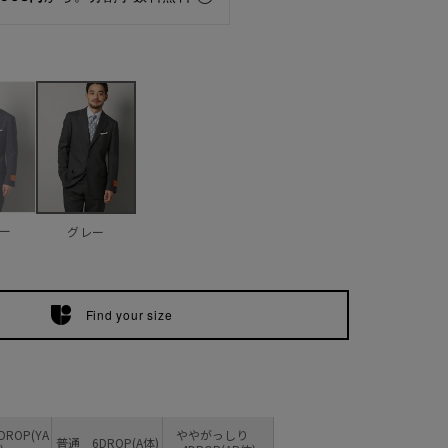
ー
グレー
Find your size
ROP(YA
ややがっしり
普通 6DROP(A体)