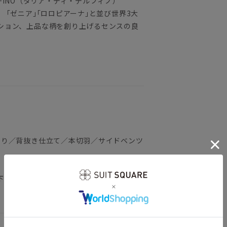
DELFINO（タリア・ディ・デルフィノ）
「ゼニア｣｢ロロピアーナ｣と並び世界3大
ション、上品な柄を創り上げるセンスの良
返り／背抜き仕立て／本切羽／サイドベンツ
下記のサイズ詳細を必ずご確認下さい。