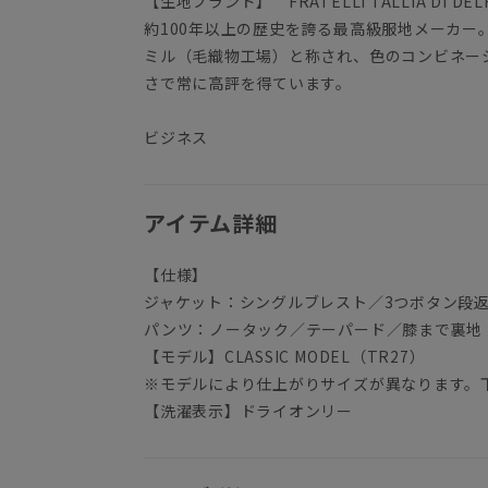
【生地ブランド】 FRATELLI TALLIA DI 
約100年以上の歴史を誇る最高級服地メーカー。
ミル（毛織物工場）と称され、色のコンビネー
さで常に高評を得ています。
ビジネス
アイテム詳細
【仕様】
ジャケット：シングルブレスト／3つボタン段
パンツ：ノータック／テーパード／膝まで裏地
【モデル】CLASSIC MODEL（TR27）
※モデルにより仕上がりサイズが異なります。
【洗濯表示】ドライオンリー