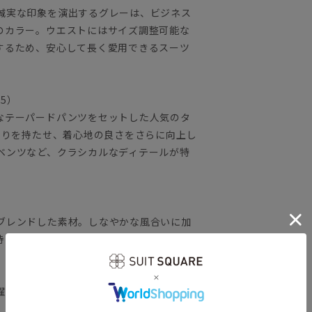
誠実な印象を演出するグレーは、ビジネス
のカラー。ウエストにはサイズ調整可能な
するため、安心して長く愛用できるスーツ
25）
なテーパードパンツをセットした人気のタ
とりを持たせ、着心地の良さをさらに向上し
ベンツなど、クラシカルなディテールが特
ブレンドした素材。しなやかな風合いに加
持ち、ロングシーズン着用可能です。
濯が可能です。