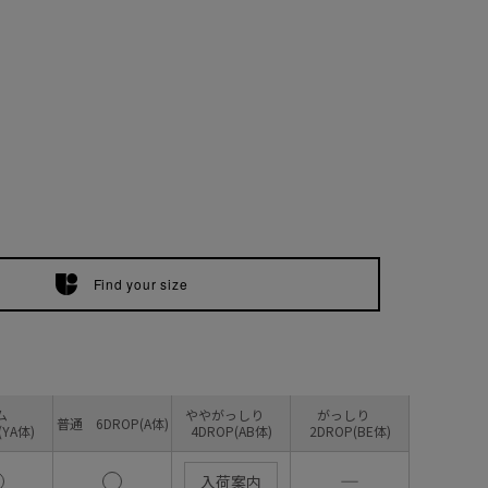
Find your size
リム
ややがっしり
がっしり
普通 6DROP(A体)
(YA体)
4DROP(AB体)
2DROP(BE体)
―
入荷案内