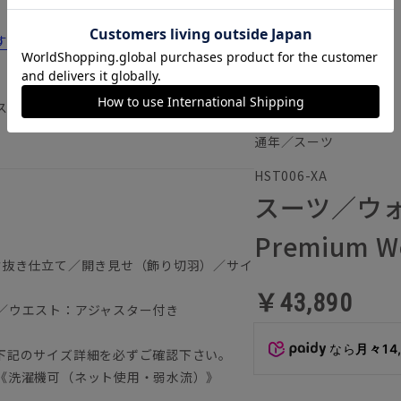
すすめ12選！コスパのいい選び方や洗い方
ストレッチ アジャスター仕様 オールシ
通年／スーツ
HST006-XA
スーツ／ウ
Premium 
背抜き仕立て／開き見せ（飾り切羽）／サイ
￥43,890
／ウエスト：アジャスター付き
）
なら
月々14
下記のサイズ詳細を必ずご確認下さい。
《洗濯機可（ネット使用・弱水流）》