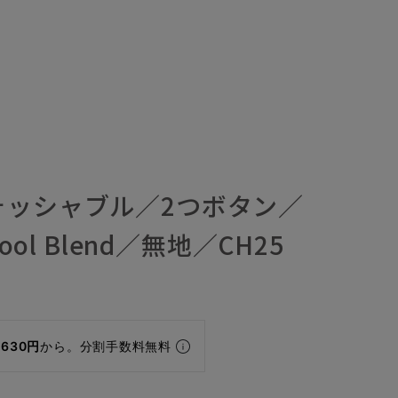
ォッシャブル／2つボタン／
Wool Blend／無地／CH25
,630円
から。分割手数料無料