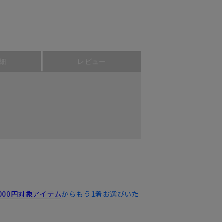
細
レビュー
,000円対象アイテム
からもう1着お選びいた