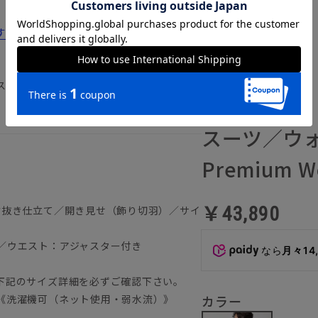
すすめ12選！コスパのいい選び方や洗い方
ストレッチ アジャスター仕様 オールシ
通年／スーツ
HST006-XA
スーツ／ウ
Premium 
￥43,890
背抜き仕立て／開き見せ（飾り切羽）／サイ
／ウエスト：アジャスター付き
なら
月々14
）
下記のサイズ詳細を必ずご確認下さい。
《洗濯機可（ネット使用・弱水流）》
カラー