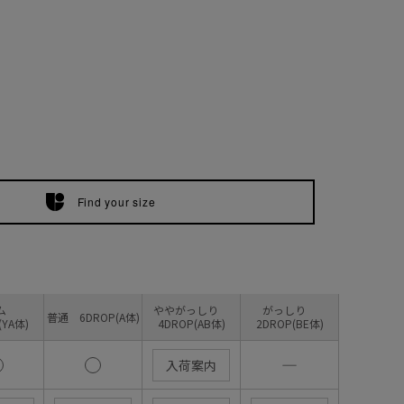
Find your size
リム
ややがっしり
がっしり
普通 6DROP(A体)
(YA体)
4DROP(AB体)
2DROP(BE体)
―
入荷案内