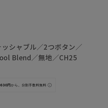
ォッシャブル／2つボタン／
Wool Blend／無地／CH25
,630円
から。分割手数料無料