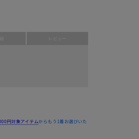
細
レビュー
,000円対象アイテム
からもう1着お選びいた