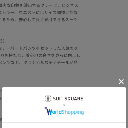
誠実な印象を演出するグレーは、ビジネス
のカラー。ウエストにはサイズ調整可能な
するため、安心して長く愛用できるスーツ
25）
なテーパードパンツをセットした人気のタ
とりを持たせ、着心地の良さをさらに向上し
ベンツなど、クラシカルなディテールが特
ブレンドした素材。しなやかな風合いに加
持ち、ロングシーズン着用可能です。
濯が可能です。