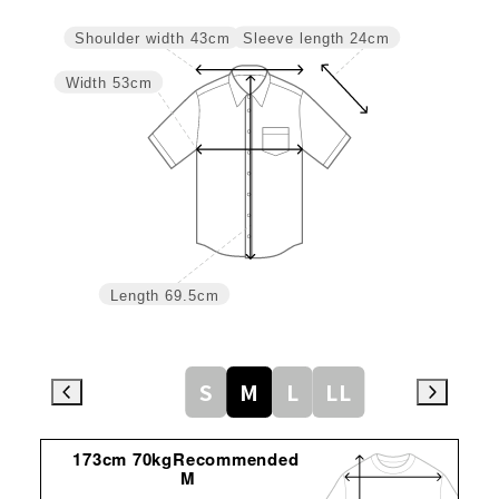
Sleeve length
24cm
Shoulder width
43cm
Width
53cm
Length
69.5cm
S
M
L
LL
173cm 70kgRecommended
M