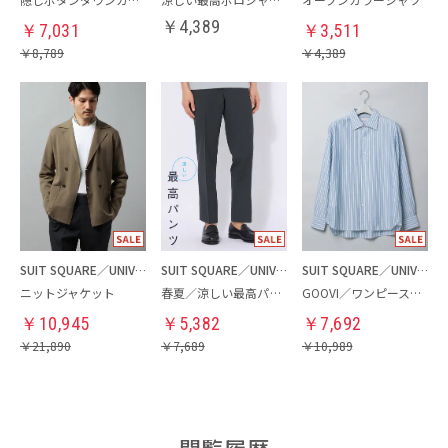
￥
4,389
￥
7,031
￥
3,511
￥
8,789
￥
4,389
SUIT SQUARE／UNIVERSAL LANGUAGE
SUIT SQUARE／UNIVERSAL LANGUAGE
SUIT SQUARE／UNIVERSAL LANGUAGE
ニットジャケット
春夏／涼しい最高パンツ
GOOVI／ワンピースカラーシャツ
￥
10,945
￥
5,382
￥
7,692
￥
21,890
￥
7,689
￥
10,989
閲覧履歴