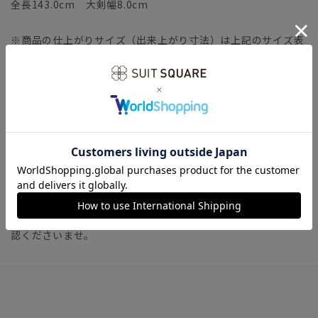
全長143.0cm 大剣幅8.0cm
※商品の仕上がりサイズ（出来上がり寸法）は上記のサイズ表
をご覧下さい。
※同サイズまたは同一商品でも、生産の過程で個体差や着用感
の違いが生じる場合がございます。
※商品画像はできる限り実際の色に近づけて掲載しております
が、パソコン環境により色味に誤差が生じる場合がございま
す。予めご了承下さいませ。
※「カートに入れる」ボタン左側の数字「1 (2,3…)」、カート
内画面にて表示される「サイズ:1 (2,3…)」については、サイ
ト仕様上の表記となります。寸法を示すものではございません
ので、実寸を確認されたい方は、上記（全長・大剣幅）をご確
認くださいませ。