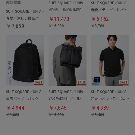
SUIT SQUARE／UNIVERSAL LANGUAGE
SUIT SQUARE／UNIVERSAL LANGUAGE
MENS／UNION IMPERIAL監修／コインローファー
春夏／テーパードパンツ
SUIT SQUARE／UNIVERSAL LANGUAGE
春夏／涼しい最高パンツ
￥
11,473
￥
6,152
￥
7,689
￥
16,390
￥
8,789
SUIT SQUARE／UNIVERSAL LANGUAGE
SUIT SQUARE／UNIVERSAL LANGUAGE
SUIT SQUARE／UNIVERSAL LANGUAGE
最高バッグ／バックパック
YAK PAK別注／ヘルメットバッグ
冷たいオフィT／ポロシャツ
￥
4,944
￥
7,645
￥
4,389
￥
9,889
￥
15,290
￥
5,489