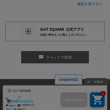
履歴を残さない
sms
チャットで質問
当サイトでは利用体験の向上およびコンテンツの最適な提供、トラフィ
ックの分析を目的としてCookieを使用しています。サイトの閲覧を継続
された場合、Cookieの利用に同意したものといたします。詳細について
MENS TOP
WOMEN TOP
は
プライバシーポリシー
をご確認ください。