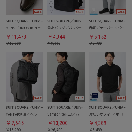
SUIT SQUARE／UNIVERSAL LANGUAGE
SUIT SQUARE／UNIVERSAL LANGUAGE
SUIT SQUARE／UNIVERSAL LANGUAGE
MENS／UNION IMPERIAL監修／コインローファー
最高バッグ／バックパック
春夏／テーパードパンツ
￥
11,473
￥
4,944
￥
6,152
￥
16,390
￥
9,889
￥
8,789
SUIT SQUARE／UNIVERSAL LANGUAGE
SUIT SQUARE／UNIVERSAL LANGUAGE
SUIT SQUARE／UNIVERSAL LANGUAGE
YAK PAK別注／ヘルメットバッグ
Samsonite RED／バックパック
冷たいオフィT／ポロシャツ
￥
7,645
￥
13,200
￥
4,389
￥
15,290
￥
26,400
￥
5,489