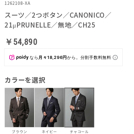
1262108-XA
スーツ／2つボタン／CANONICO／
21μPRUNELLE／無地／CH25
￥54,890
なら
月々18,296円
から。分割手数料無料
カラーを選択
ブラウン
ネイビー
チャコール