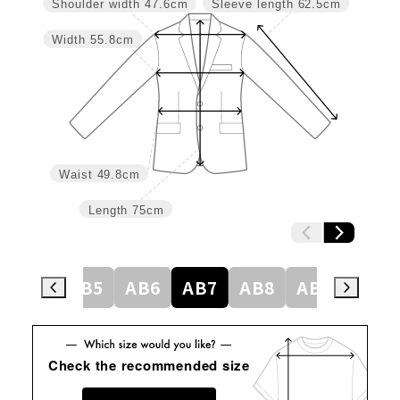
Shoulder width
47.6cm
Sleeve length
62.5cm
Width
55.8cm
Waist
49.8cm
Length
75cm
AB4
AB5
AB6
AB7
AB8
AB9
BE4
Check the recommended size