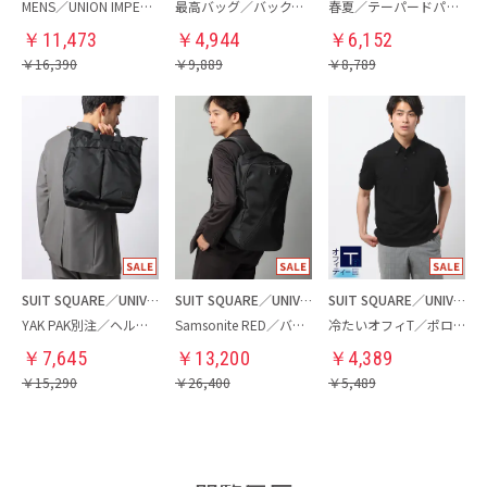
MENS／UNION IMPERIAL監修／コインローファー
最高バッグ／バックパック
春夏／テーパードパンツ
￥
11,473
￥
4,944
￥
6,152
￥
16,390
￥
9,889
￥
8,789
SUIT SQUARE／UNIVERSAL LANGUAGE
SUIT SQUARE／UNIVERSAL LANGUAGE
SUIT SQUARE／UNIVERSAL LANGUAGE
YAK PAK別注／ヘルメットバッグ
Samsonite RED／バックパック
冷たいオフィT／ポロシャツ
￥
7,645
￥
13,200
￥
4,389
￥
15,290
￥
26,400
￥
5,489