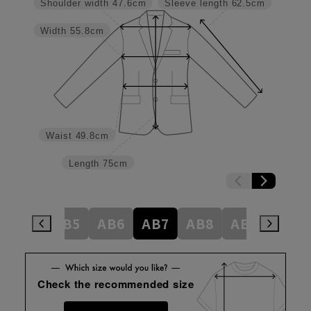
Shoulder width
47.6cm
Sleeve length
62.5cm
Width
55.8cm
Waist
49.8cm
Length
75cm
AB4
AB5
AB6
AB7
AB8
AB9
BE4
Check the recommended size