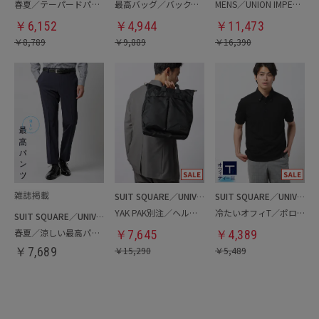
春夏／テーパードパンツ
最高バッグ／バックパック
MENS／UNION IMPERIAL監修／コインローファー
￥
6,152
￥
4,944
￥
11,473
￥
8,789
￥
9,889
￥
16,390
SUIT SQUARE／UNIVERSAL LANGUAGE
SUIT SQUARE／UNIVERSAL LANGUAGE
YAK PAK別注／ヘルメットバッグ
冷たいオフィT／ポロシャツ
SUIT SQUARE／UNIVERSAL LANGUAGE
春夏／涼しい最高パンツ
￥
7,645
￥
4,389
￥
7,689
￥
15,290
￥
5,489