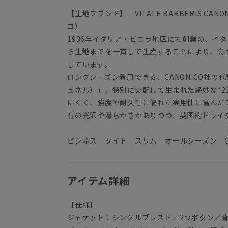
【生地ブランド】 VITALE BARBERIS C
コ）
1936年イタリア・ビエラ地区にて創業の、イ
ら生地までを一貫して生産することにより、高
しています。
ロングシーズン着用できる、CANONICO社の代表
ュネル）」。特別に交配して生まれた絶妙な“2
にくく、強度や耐久性に優れた実用性に富んだ
有の光沢や滑らかさがありつつ、英国的ドライ
ビジネス タイト スリム オールシーズン CA
アイテム詳細
【仕様】
ジャケット：シングルブレスト／2つボタン／