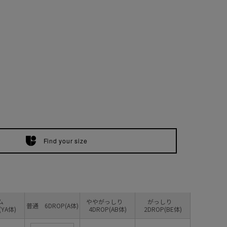
Find your size
リム
ややがっしり
がっしり
普通 6DROP(A体)
(YA体)
4DROP(AB体)
2DROP(BE体)