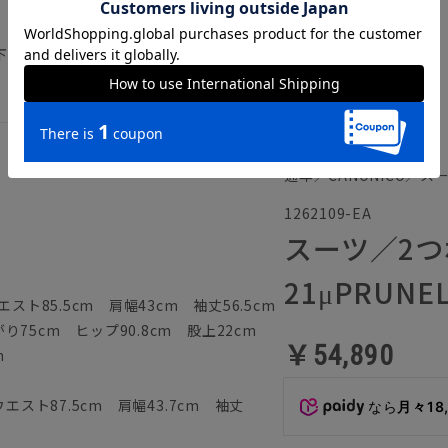
）
下記のサイズ詳細を必ずご確認下さい。
通年／CANONICO／ス
1262109-EA
スーツ／2つ
21μPRUN
スト85.5cm 肩幅43cm 袖丈56.5cm
75cm ヒップ90.8cm 股上22cm
￥54,890
m
エスト87.5cm 肩幅43.7cm 袖丈
なら
月々18