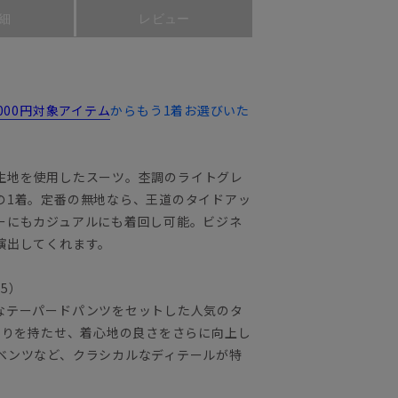
細
レビュー
,000円対象アイテム
からもう1着お選びいた
ネル生地を使用したスーツ。杢調のライトグレ
の1着。定番の無地なら、王道のタイドアッ
ーにもカジュアルにも着回し可能。ビジネ
演出してくれます。
25）
なテーパードパンツをセットした人気のタ
とりを持たせ、着心地の良さをさらに向上し
ベンツなど、クラシカルなディテールが特