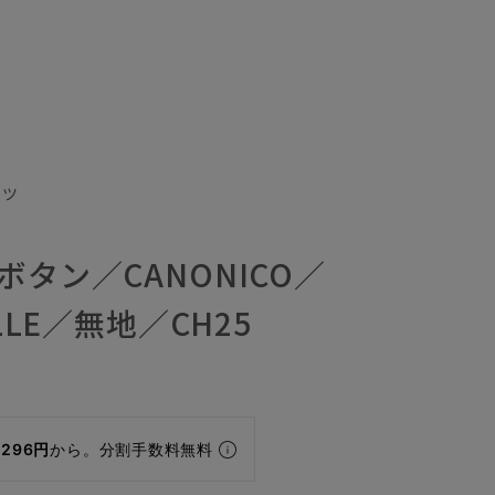
ーツ
ボタン／CANONICO／
ELLE／無地／CH25
,296円
から。分割手数料無料