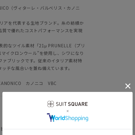
ANONICO（ヴィターレ・バルべリス・カノニ
タリアを代表する生地ブランド。糸の紡績か
品質で優れたコストパフォーマンスを実現
的なツイル素材「21μ PRUNELLE（プリ
1マイクロンウール”を使用し、シワになり
ファブリックです。従来のイタリア素材特
タッチな風合いを兼ね備えています。
NONICO カノニコ VBC
背抜き仕立て／本切羽／サイドベンツ