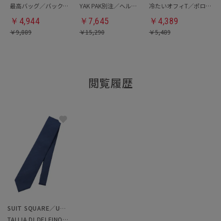
最高バッグ／バックパック
YAK PAK別注／ヘルメットバッグ
冷たいオフィT／ポロシャツ
￥
4,944
￥
7,645
￥
4,389
￥
9,889
￥
15,290
￥
5,489
閲覧履歴
SUIT SQUARE／UNIVERSAL LANGUAGE
TALLIA DI DELFINO／ネクタイ