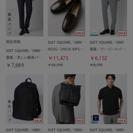
SUIT SQUARE／UNIVERSAL LANGUAGE
SUIT SQUARE／UNIVERSAL LANGUAGE
MENS／UNION IMPERIAL監修／コインローファー
春夏／テーパードパンツ
SUIT SQUARE／UNIVERSAL LANGUAGE
春夏／涼しい最高パンツ
￥
11,473
￥
6,152
￥
7,689
￥
16,390
￥
8,789
SUIT SQUARE／UNIVERSAL LANGUAGE
SUIT SQUARE／UNIVERSAL LANGUAGE
SUIT SQUARE／UNIVERSAL LANGUAGE