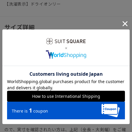
【洗濯表示】ドライオンリー
サイズ詳細
全長145.0cm 大剣幅8.0cm
※商品の仕上がりサイズ（出来上がり寸法）は上記のサイズ表
をご覧下さい。
※同サイズまたは同一商品でも、生産の過程で個体差や着用感
の違いが生じる場合がございます。
※商品画像はできる限り実際の色に近づけて掲載しております
が、パソコン環境により色味に誤差が生じる場合がございま
す。予めご了承下さいませ。
※「カートに入れる」ボタン左側の数字「1 (2,3…)」、カート
内画面にて表示される「サイズ:1 (2,3…)」については、サイ
ト仕様上の表記となります。寸法を示すものではございません
ので、実寸を確認されたい方は、上記（全長・大剣幅）をご確