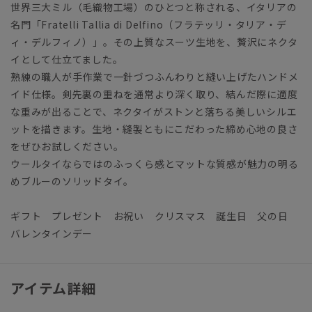
世界三大ミル（毛織物工場）のひとつと称される、イタリアの
名門「Fratelli Tallia di Delfino（フラテッリ・タリア・デ
ィ・デルフィノ）」。その上質なスーツ生地を、贅沢にネクタ
イとして仕立てました。
熟練の職人が手作業で一針づつふんわりと縫い上げたハンドメ
イド仕様。剣先裏の重ねを通常より深く取り、結んだ際に適度
な重みが出ることで、ネクタイがストンと落ちる美しいシルエ
ットを描きます。生地・縫製ともにこだわった締め心地の良さ
をぜひお試しください。
ウールタイならではのふっくら感とマットな質感が魅力の明る
めブルーのソリッドタイ。
ギフト プレゼント お祝い クリスマス 誕生日 父の日
バレンタインデー
アイテム詳細