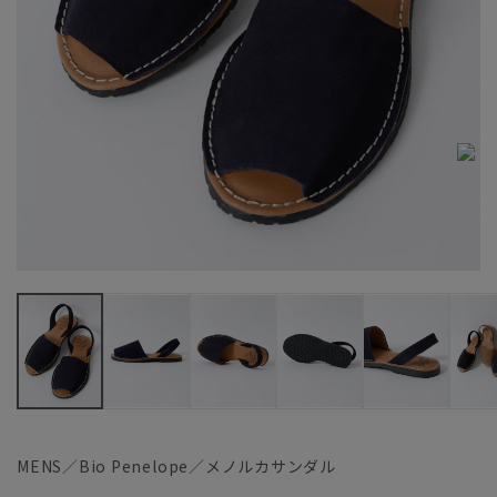
MENS／Bio Penelope／メノルカサンダル