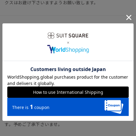
クスはお避け下さいますようお願い致します。
サイズ詳細
ヒール1.5cm
【24.0（39）・25.0（40）・26.0（41）・27.0（42）】
※ヒールの高さは目安の寸法となります。
※（）内の数値はヨーロッパの表記サイズとなります。
※素材や仕様・デザインにより、着用感や実際のサイズが異な
る場合がございます。
※カラー名は管理用の表記となります。実際の商品の色味は商
品画像をご確認ください。
※商品画像はできる限り実際の色に近づけて掲載しております
が、パソコン環境により色味に誤差が生じる場合がございま
す。予めご了承下さいませ。