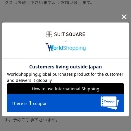
クスはお避け下さいますようお願い致します。
サイズ詳細
ヒール1.5cm
【24.0（39）・25.0（40）・26.0（41）・27.0（42）】
※ヒールの高さは目安の寸法となります。
※（）内の数値はヨーロッパの表記サイズとなります。
※素材や仕様・デザインにより、着用感や実際のサイズが異な
る場合がございます。
※カラー名は管理用の表記となります。実際の商品の色味は商
品画像をご確認ください。
※商品画像はできる限り実際の色に近づけて掲載しております
が、パソコン環境により色味に誤差が生じる場合がございま
す。予めご了承下さいませ。