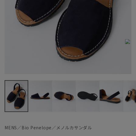
MENS／Bio Penelope／メノルカサンダル