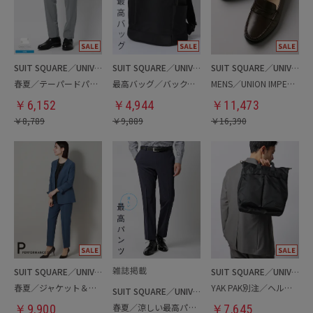
SUIT SQUARE／UNIVERSAL LANGUAGE
SUIT SQUARE／UNIVERSAL LANGUAGE
SUIT SQUARE／UNIVERSAL LANGUAGE
春夏／テーパードパンツ
最高バッグ／バックパック
MENS／UNION IMPERIAL監修／コインローファー
￥
6,152
￥
4,944
￥
11,473
￥
8,789
￥
9,889
￥
16,390
SUIT SQUARE／UNIVERSAL LANGUAGE／WHITE
SUIT SQUARE／UNIVERSAL LANGUAGE
春夏／ジャケット＆パンツセットアップ／洗濯ネット付き
YAK PAK別注／ヘルメットバッグ
SUIT SQUARE／UNIVERSAL LANGUAGE
春夏／涼しい最高パンツ
￥
9,900
￥
7,645