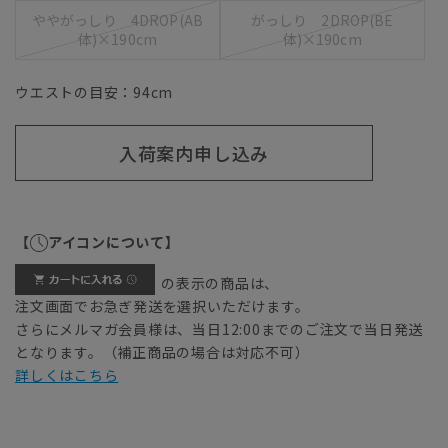
ややがっしり 4DROP(AB
がっしり 2DROP(BE
体)×190cm
体)×190cm
ウエストの目安：
94
cm
入荷案内申し込み
【
アイコンについて】
の表示の商品は、
注文画面でお急ぎ発送を選択いただけます。
さらにメルマガ会員様は、当日12:00までのご注文で当日発送
となります。（補正商品の場合は対応不可）
詳しくはこちら