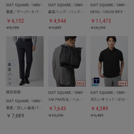
SUIT SQUARE／UNIVERSAL LANGUAGE
SUIT SQUARE／UNIVERSAL LANGUAGE
SUIT SQUARE／UNIVERSAL LANGUAGE
春夏／テーパードパンツ
最高バッグ／バックパック
MENS／UNION IMPERIAL監修／コインローファー
￥
6,152
￥
4,944
￥
11,473
￥
8,789
￥
9,889
￥
16,390
SUIT SQUARE／UNIVERSAL LANGUAGE
SUIT SQUARE／UNIVERSAL LANGUAGE
YAK PAK別注／ヘルメットバッグ
冷たいオフィT／ポロシャツ
SUIT SQUARE／UNIVERSAL LANGUAGE
春夏／涼しい最高パンツ
￥
7,645
￥
4,389
￥
7,689
￥
15,290
￥
5,489