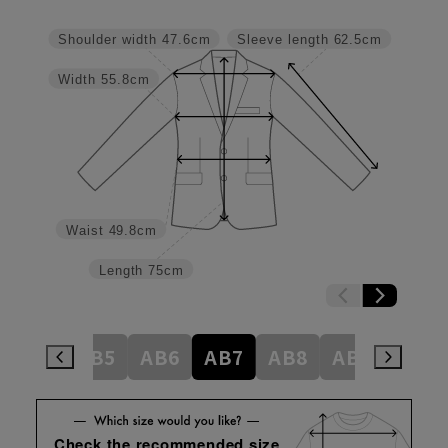
Shoulder width
47.6cm
Sleeve length
62.5cm
Width
55.8cm
Waist
49.8cm
Length
75cm
AB4
AB5
AB6
AB7
AB8
AB9
BE4
Check the recommended size