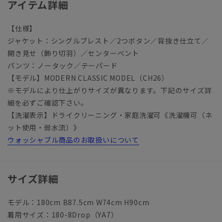
アイテム詳細
【仕様】
ジャケット：シングルブレスト／2つボタン／背抜き仕立て／
開き見せ（飾り切羽）／センターベント
パンツ：ノータック／テーパード
【モデル】MODERN CLASSIC MODEL（CH26）
※モデルにより仕上がりサイズが異なります。下記のサイズ詳
細を必ずご確認下さい。
【洗濯表示】ドライクリーニング・家庭洗濯可《洗濯機可（ネ
ット使用・弱水流）》
ウォッシャブル商品のお取扱いについて
サイズ詳細
モデル：180cm B87.5cm W74cm H90cm
着用サイズ：180-8Drop（YA7）