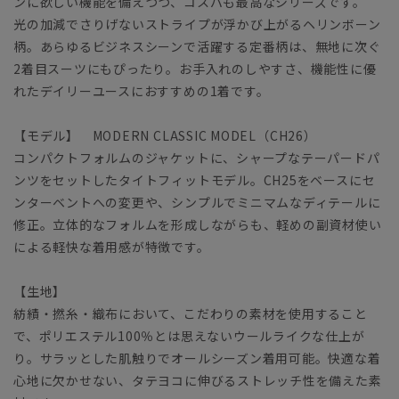
ンに欲しい機能を備えつつ、コスパも最高なシリーズです。
光の加減でさりげないストライプが浮かび上がるヘリンボーン
柄。あらゆるビジネスシーンで活躍する定番柄は、無地に次ぐ
2着目スーツにもぴったり。お手入れのしやすさ、機能性に優
れたデイリーユースにおすすめの1着です。
【モデル】 MODERN CLASSIC MODEL（CH26）
コンパクトフォルムのジャケットに、シャープなテーパードパ
ンツをセットしたタイトフィットモデル。CH25をベースにセ
ンターベントへの変更や、シンプルでミニマムなディテールに
修正。立体的なフォルムを形成しながらも、軽めの副資材使い
による軽快な着用感が特徴です。
【生地】
紡績・撚糸・織布において、こだわりの素材を使用すること
で、ポリエステル100％とは思えないウールライクな仕上が
り。サラッとした肌触りでオールシーズン着用可能。快適な着
心地に欠かせない、タテヨコに伸びるストレッチ性を備えた素