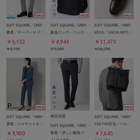
SUIT SQUARE／UNIVERSAL LANGUAGE
SUIT SQUARE／UNIVERSAL LANGUAGE
SUIT SQUARE／UNIVERSAL LANGUAGE
春夏／テーパードパンツ
最高バッグ／バックパック
MENS／UNION IMPERIAL監修／コインローファー
￥
6,152
￥
4,944
￥
11,473
￥
8,789
￥
9,889
￥
16,390
SUIT SQUARE／UNIVERSAL LANGUAGE／WHITE
SUIT SQUARE／UNIVERSAL LANGUAGE
春夏／ジャケット＆パンツセットアップ／洗濯ネット付き
YAK PAK別注／ヘルメットバッグ
SUIT SQUARE／UNIVERSAL LANGUAGE
春夏／涼しい最高パンツ
￥
9,900
￥
7,645