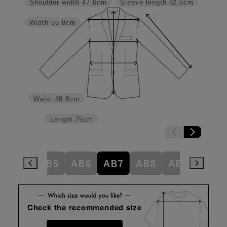
Shoulder width
47.6cm
Sleeve length
62.5cm
Width
55.8cm
Waist
49.8cm
Length
75cm
AB4
AB5
AB6
AB7
AB8
AB9
BE4
Check the recommended size