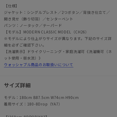
【仕様】
ジャケット：シングルブレスト／2つボタン／背抜き仕立て／
開き見せ（飾り切羽）／センターベント
パンツ：ノータック／テーパード
【モデル】MODERN CLASSIC MODEL（CH26）
※モデルにより仕上がりサイズが異なります。下記のサイズ詳
細を必ずご確認下さい。
【洗濯表示】ドライクリーニング・家庭洗濯可《洗濯機可（ネ
ット使用・弱水流）》
ウォッシャブル商品のお取扱いについて
サイズ詳細
モデル：180cm B87.5cm W74cm H90cm
着用サイズ：180-8Drop（YA7）
【(160cm-8DROP)YA3】