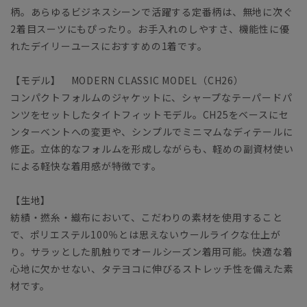
柄。あらゆるビジネスシーンで活躍する定番柄は、無地に次ぐ
2着目スーツにもぴったり。お手入れのしやすさ、機能性に優
れたデイリーユースにおすすめの1着です。
【モデル】 MODERN CLASSIC MODEL（CH26）
コンパクトフォルムのジャケットに、シャープなテーパードパ
ンツをセットしたタイトフィットモデル。CH25をベースにセ
ンターベントへの変更や、シンプルでミニマムなディテールに
修正。立体的なフォルムを形成しながらも、軽めの副資材使い
による軽快な着用感が特徴です。
【生地】
紡績・撚糸・織布において、こだわりの素材を使用すること
で、ポリエステル100％とは思えないウールライクな仕上が
り。サラッとした肌触りでオールシーズン着用可能。快適な着
心地に欠かせない、タテヨコに伸びるストレッチ性を備えた素
材です。