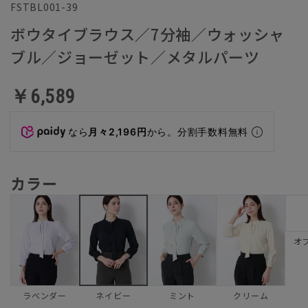
FSTBL001-39
ボウタイブラウス／7分袖／ウォッシャ
ブル／ジョーゼット／メタルパーツ
￥6,589
なら
月々2,196円
から。分割手数料無料
カラー
オ
ラベンダー
ミント
クリーム
ネイビー