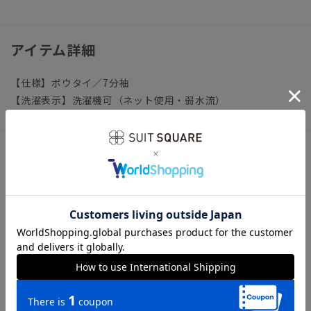
アイテム詳細
【仕様】ボウタイ／7分袖
【洗濯表示】洗濯機可（ネット使用・弱水流）
サイズ詳細
モデル：163cm B80cm W60cm H88cm
着用サイズ：38
【38】着丈60.0cm バスト106.0cm 肩幅39.0cm 袖丈
48.0cm
【40】着丈62.0cm バスト109.0cm 肩幅40.0cm 袖丈
49.0cm