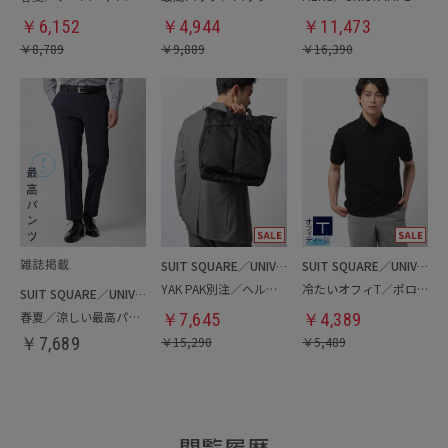
￥
6,152
￥
4,944
￥
11,473
￥
8,789
￥
9,889
￥
16,390
SUIT SQUARE／UNIVERSAL LANGUAGE
SUIT SQUARE／UNIVERSAL LANGUAGE
YAK PAK別注／ヘルメットバッグ
冷たいオフィT／ポロシャツ
SUIT SQUARE／UNIVERSAL LANGUAGE
春夏／涼しい最高パンツ
￥
7,645
￥
4,389
￥
7,689
￥
15,290
￥
5,489
閲覧履歴