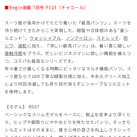
■Begin掲載 7月号 P123（チャコール）
スーツ屋が長年かけてたどり着いた『最高パンツ』。スーツを
作り続けてきたからこそ実現した、縫製や立体感のある"美シ
ルエット"。
ウォッシャブル
、
ノンアイロン
、
ストレッチ
、
防
シワ
、
速乾
に加え、『涼しい最高パンツ』は、暑い夏に嬉しい
接触冷感
をプラス。忙しいビジネスマンに欲しい機能を備えつ
つ、コスパも最高なシリーズです。
年々暑さが厳しくなる時期にピッタリなマルチ機能パンツ。ス
ーツ屋ならではの丁寧な縫製仕様に加え、半永久クリース加工
により何回洗濯しても折り目が消えずにシャープなシルエット
を保持します。
【モデル】 RS07
ベーシックなスリムモデルをベースに、股上を従来より深くと
り、ヒップや脚周りにややゆとりを持たせたパンツ。すっきり
シルエットはそのままに、履き心地の良さを向上しクラシック