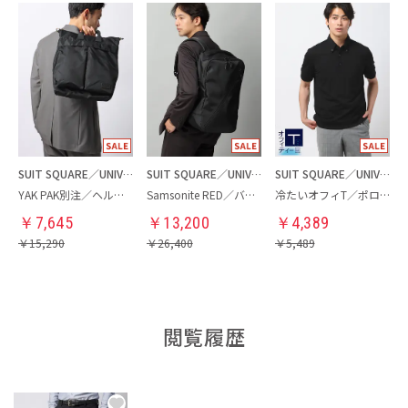
SUIT SQUARE／UNIVERSAL LANGUAGE
SUIT SQUARE／UNIVERSAL LANGUAGE
SUIT SQUARE／UNIVERSAL LANGUAGE
YAK PAK別注／ヘルメットバッグ
Samsonite RED／バックパック
冷たいオフィT／ポロシャツ
￥
7,645
￥
13,200
￥
4,389
￥
15,290
￥
26,400
￥
5,489
閲覧履歴