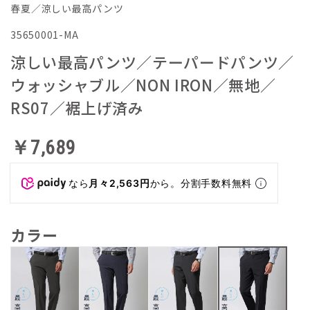
春夏／涼しい最高パンツ
35650001-MA
涼しい最高パンツ／テーパードパンツ／
ウォッシャブル／NON IRON／無地／
RS07／裾上げ済み
￥7,689
なら
月々2,563円
から。分割手数料無料
カラー