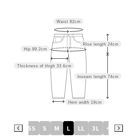
Waist
82cm
Rise length
24cm
Hip
99.2cm
Thickness of thigh
33.6cm
Inseam length
74cm
Hem width
19cm
3S
SS
S
M
L
LL
3L
4L
5L