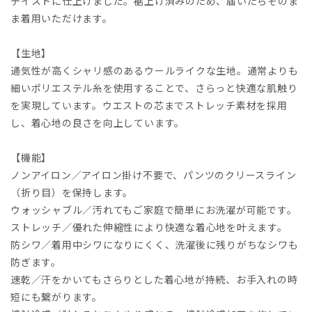
テイストに仕上げました。裾上げ済みのため、届いたらそのま
ま着用いただけます。
【生地】
通気性が高くシャリ感のあるウールライクな生地。通常よりも
細いポリエステル糸を使用することで、さらっと快適な肌触り
を実現しています。ウエストの芯までストレッチ素材を採用
し、着心地の良さを向上しています。
【機能】
ノンアイロン／アイロン掛け不要で、パンツのクリースライン
（折り目）を保持します。
ウォッシャブル／汚れてもご家庭で簡単にお洗濯が可能です。
ストレッチ／優れた伸縮性により快適な着心地を叶えます。
防シワ／着用中シワになりにくく、洗濯後に残りがちなシワも
防ぎます。
速乾／汗をかいてもさらりとした着心地が持続、お手入れの時
短にも繋がります。