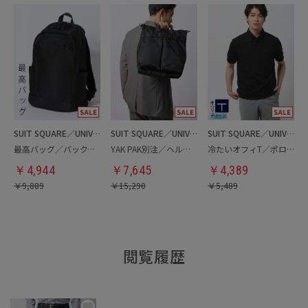
SUIT SQUARE／UNIVERSAL LANGUAGE
SUIT SQUARE／UNIVERSAL LANGUAGE
SUIT SQUARE／UNIVERSAL LANGUAGE
最高バッグ／バックパック
YAK PAK別注／ヘルメットバッグ
冷たいオフィT／ポロシャツ
￥
4,944
￥
7,645
￥
4,389
￥
9,889
￥
15,290
￥
5,489
閲覧履歴