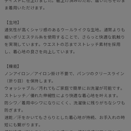
テイストに仕上げました。裾上げ済みのため、届いたらそのま
ま着用いただけます。
【生地】
通気性が高くシャリ感のあるウールライクな生地。通常よりも
細いポリエステル糸を使用することで、さらっと快適な肌触り
を実現しています。ウエストの芯までストレッチ素材を採用
し、着心地の良さを向上しています。
【機能】
ノンアイロン／アイロン掛け不要で、パンツのクリースライン
（折り目）を保持します。
ウォッシャブル／汚れてもご家庭で簡単にお洗濯が可能です。
ストレッチ／優れた伸縮性により快適な着心地を叶えます。
防シワ／着用中シワになりにくく、洗濯後に残りがちなシワも
防ぎます。
速乾／汗をかいてもさらりとした着心地が持続、お手入れの時
短にも繋がります。