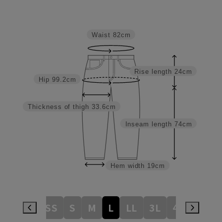
Waist
82cm
Rise length
24cm
Hip
99.2cm
Thickness of thigh
33.6cm
Inseam length
74cm
Hem width
19cm
3S
SS
S
M
L
LL
3L
4L
5L