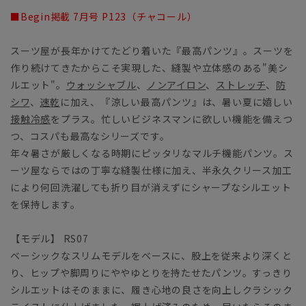
■Begin掲載 7月号 P123（チャコール）
スーツ屋が長年かけてたどり着いた『最高パンツ』。スーツを
作り続けてきたからこそ実現した、縫製や立体感のある"美シ
ルエット"。
ウォッシャブル
、
ノンアイロン
、
ストレッチ
、
防
シワ
、
速乾
に加え、『涼しい最高パンツ』は、暑い夏に嬉しい
接触冷感
をプラス。忙しいビジネスマンに欲しい機能を備えつ
つ、コスパも最高なシリーズです。
年々暑さが厳しくなる時期にピッタリなマルチ機能パンツ。ス
ーツ屋ならではの丁寧な縫製仕様に加え、半永久クリース加工
により何回洗濯しても折り目が消えずにシャープなシルエット
を保持します。
【モデル】 RS07
ベーシックなスリムモデルをベースに、股上を従来より深くと
り、ヒップや脚周りにややゆとりを持たせたパンツ。すっきり
シルエットはそのままに、履き心地の良さを向上しクラシック