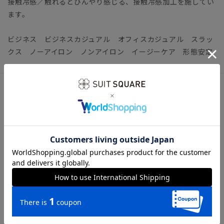
接触冷感／触れるとひんやり感じる、接触冷感加工を施してい
ます。
ビジネス ビジネスカジュアル オフィスカジュアル スラッ
クス ノーアイロン ノンアイロン イージーケア 形態安定
アイテム詳細
【仕様】ノータック／テーパード
【裾】シングル仕上げ（裾上げ済み：裾上げは受付対象外とな
ります。）
【モデル】RS07
※モデルにより仕上がりサイズが異なります。下記のサイズ詳
細を必ずご確認下さい。
【洗濯表示】ドライクリーニング・家庭洗濯可《洗濯機可（ネ
ット使用・弱水流）》
ウォッシャブル商品のお取扱いについて