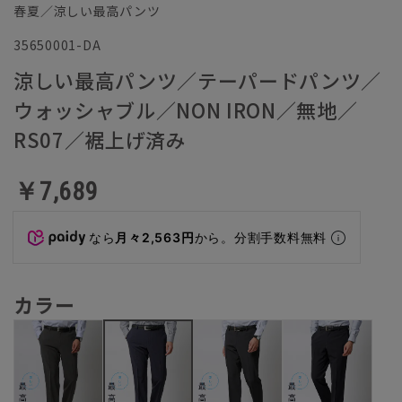
春夏／涼しい最高パンツ
35650001-DA
涼しい最高パンツ／テーパードパンツ／
ウォッシャブル／NON IRON／無地／
RS07／裾上げ済み
￥7,689
なら
月々2,563円
から。分割手数料無料
カラー