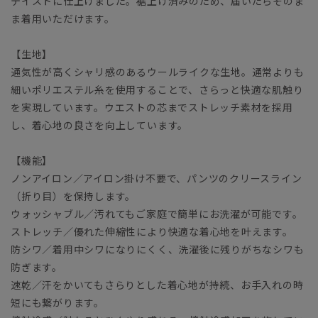
テイストに仕上げました。裾上げ済みのため、届いたらそのま
ま着用いただけます。
【生地】
通気性が高くシャリ感のあるウールライクな生地。通常よりも
細いポリエステル糸を使用することで、さらっと快適な肌触り
を実現しています。ウエストの芯までストレッチ素材を採用
し、着心地の良さを向上しています。
【機能】
ノンアイロン／アイロン掛け不要で、パンツのクリースライン
（折り目）を保持します。
ウォッシャブル／汚れてもご家庭で簡単にお洗濯が可能です。
ストレッチ／優れた伸縮性により快適な着心地を叶えます。
防シワ／着用中シワになりにくく、洗濯後に残りがちなシワも
防ぎます。
速乾／汗をかいてもさらりとした着心地が持続、お手入れの時
短にも繋がります。