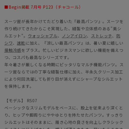
■Begin掲載 7月号 P123（チャコール）
スーツ屋が長年かけてたどり着いた『最高パンツ』。スーツを
作り続けてきたからこそ実現した、縫製や立体感のある"美シ
ルエット"。
ウォッシャブル
、
ノンアイロン
、
ストレッチ
、
防
シワ
、
速乾
に加え、『涼しい最高パンツ』は、暑い夏に嬉しい
接触冷感
をプラス。忙しいビジネスマンに欲しい機能を備えつ
つ、コスパも最高なシリーズです。
年々暑さが厳しくなる時期にピッタリなマルチ機能パンツ。ス
ーツ屋ならではの丁寧な縫製仕様に加え、半永久クリース加工
により何回洗濯しても折り目が消えずにシャープなシルエット
を保持します。
【モデル】 RS07
ベーシックなスリムモデルをベースに、股上を従来より深くと
り、ヒップや脚周りにややゆとりを持たせたパンツ。すっきり
シルエットはそのままに、履き心地の良さを向上しクラシック