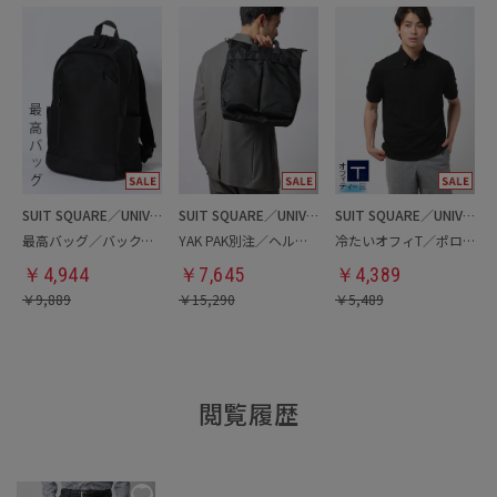
SUIT SQUARE／UNIVERSAL LANGUAGE
SUIT SQUARE／UNIVERSAL LANGUAGE
SUIT SQUARE／UNIVERSAL LANGUAGE
最高バッグ／バックパック
YAK PAK別注／ヘルメットバッグ
冷たいオフィT／ポロシャツ
￥
4,944
￥
7,645
￥
4,389
￥
9,889
￥
15,290
￥
5,489
閲覧履歴