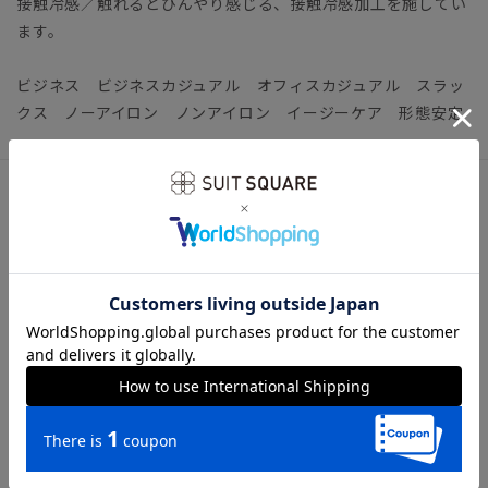
接触冷感／触れるとひんやり感じる、接触冷感加工を施してい
ます。
ビジネス ビジネスカジュアル オフィスカジュアル スラッ
クス ノーアイロン ノンアイロン イージーケア 形態安定
アイテム詳細
【仕様】ノータック／テーパード
【裾】シングル仕上げ（裾上げ済み：裾上げは受付対象外とな
ります。）
【モデル】RS07
※モデルにより仕上がりサイズが異なります。下記のサイズ詳
細を必ずご確認下さい。
【洗濯表示】ドライクリーニング・家庭洗濯可《洗濯機可（ネ
ット使用・弱水流）》
ウォッシャブル商品のお取扱いについて