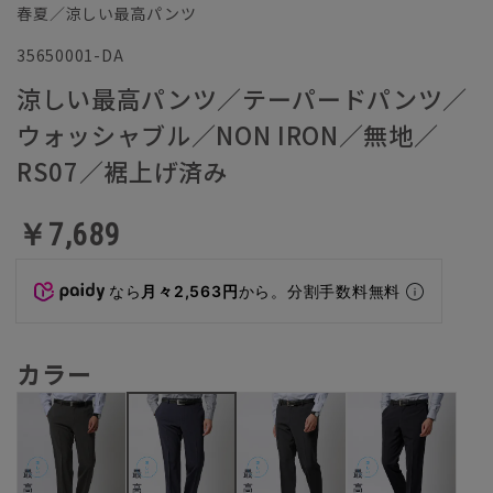
春夏／涼しい最高パンツ
35650001-DA
涼しい最高パンツ／テーパードパンツ／
ウォッシャブル／NON IRON／無地／
RS07／裾上げ済み
￥7,689
なら
月々2,563円
から。分割手数料無料
カラー