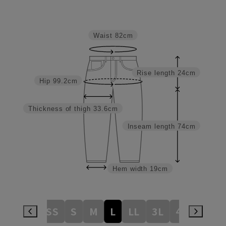
Waist
82cm
Rise length
24cm
Hip
99.2cm
Thickness of thigh
33.6cm
Inseam length
74cm
Hem width
19cm
3S
SS
S
M
L
LL
3L
4L
5L