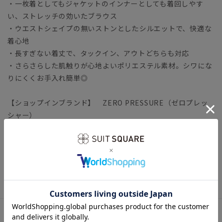
・一枚着としてもジャケットのインナーとしても着回しやす
い、ストレッチの効いたブラウス
・ウエストシェイプの無いストンとしたシルエットで、快適な
着心地
・長すぎない着丈で、タックイン、アウトどちらも対応
・さらさらした肌触りが心地よいポリエステル素材。シワにな
りにくくお手入れ簡単◎
【ショップインブランド】 ZERO PRESSURE（ゼロプレッ
シャー）
「リーズナブルな価格」「快適な着心地」「シーンを選ばない
デザイン」とすべてを兼ね備えた『ゼロ プレッシャー』シリー
ズは今を生きるビジネスパーソンをサポートします。
トップス シャツ ビジネス オフィスカジュアル
アイテム詳細