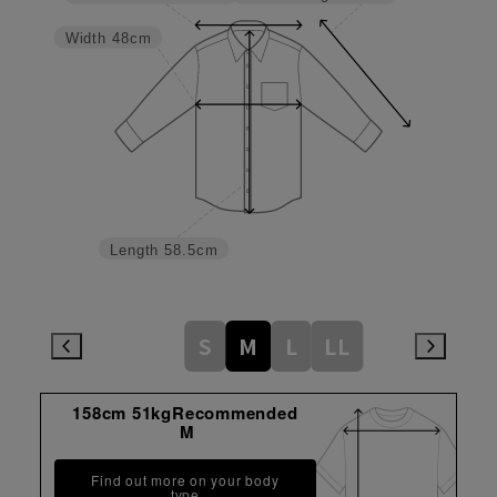
Width
48cm
Length
58.5cm
S
M
L
LL
158cm 51kgRecommended
M
Find out more on your body
type