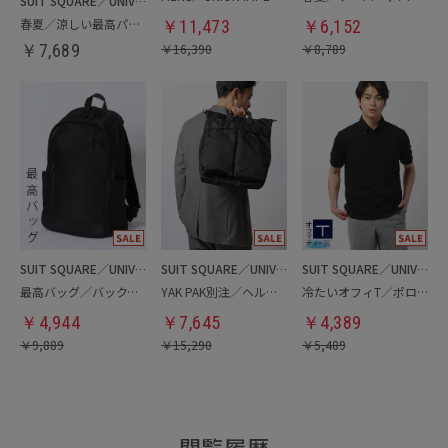
SUIT SQUARE／UNIVERSAL LANGUAGE
春夏／涼しい最高パンツ
￥
11,473
￥
6,152
￥
7,689
￥
16,390
￥
8,789
SUIT SQUARE／UNIVERSAL LANGUAGE
SUIT SQUARE／UNIVERSAL LANGUAGE
SUIT SQUARE／UNIVERSAL LANGUAGE
最高バッグ／バックパック
YAK PAK別注／ヘルメットバッグ
冷たいオフィT／ポロシャツ
￥
4,944
￥
7,645
￥
4,389
￥
9,889
￥
15,290
￥
5,489
閲覧履歴