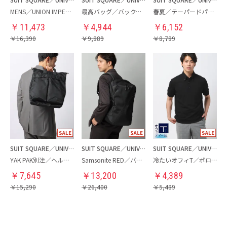
MENS／UNION IMPERIAL監修／コインローファー
最高バッグ／バックパック
春夏／テーパードパンツ
￥
11,473
￥
4,944
￥
6,152
￥
16,390
￥
9,889
￥
8,789
SUIT SQUARE／UNIVERSAL LANGUAGE
SUIT SQUARE／UNIVERSAL LANGUAGE
SUIT SQUARE／UNIVERSAL LANGUAGE
YAK PAK別注／ヘルメットバッグ
Samsonite RED／バックパック
冷たいオフィT／ポロシャツ
￥
7,645
￥
13,200
￥
4,389
￥
15,290
￥
26,400
￥
5,489