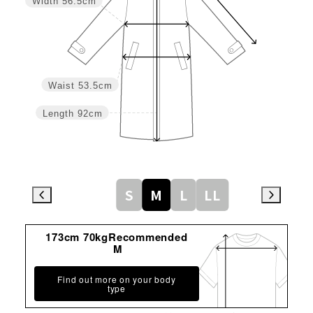
Width
56.5cm
Waist
53.5cm
Length
92cm
S
M
L
LL
173cm 70kgRecommended
M
Find out more on your body
type