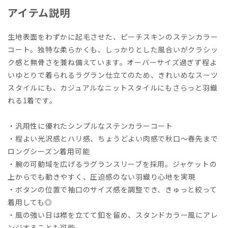
アイテム説明
生地表面をわずかに起毛させた、ピーチスキンのステンカラー
コート。独特な柔らかくも、しっかりとした風合いがクラシッ
ク感と無骨さを兼ね備えています。オーバーサイズ過ぎず程よ
いゆとりで着られるラグラン仕立てのため、きれいめなスーツ
スタイルにも、カジュアルなニットスタイルにもさらっと羽織
れる1着です。
・汎用性に優れたシンプルなステンカラーコート
・程よい光沢感とハリ感、ちょうどよい肉感で秋口～春先まで
ロングシーズン着用可能
・腕の可動域を広げるラグランスリーブを採用。ジャケットの
上からでも動きやすく、圧迫感のない羽織り心地を実現
・ボタンの位置で袖口のサイズ感を調整でき、きゅっと絞って
着用しても◎
・風の強い日は襟を立てて釦を留め、スタンドカラー風にアレ
ンジすることも可能