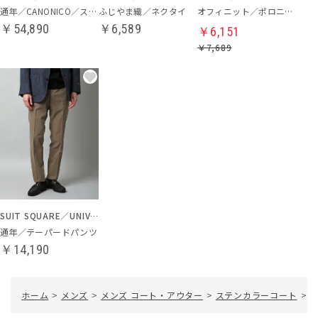
通年／CANONICO／スーツ
ふじやま織／ネクタイ
オフィニット／ポロニット
￥54,890
￥6,589
￥6,151
￥7,689
SUIT SQUARE／UNIVERSAL LANGUAGE
通年／テーパードパンツ
￥14,190
ホーム
>
メンズ
>
メンズ コート・アウター
>
ステンカラーコート
>