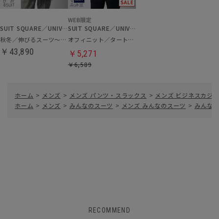
SUIT SQUARE／UNIVERSAL LANGUAGE
SUIT SQUARE／UNIVERSAL LANGUAGE
秋冬／伸びるスーツ～Jersey～
オフィニット／タートルネックニット
￥43,890
￥5,271
￥6,589
ホーム
>
メンズ
>
メンズ パンツ・スラックス
>
メンズ ビジネスカジ
ホーム
>
メンズ
>
みんなのスーツ
>
メンズ みんなのスーツ
>
みんなの
RECOMMEND