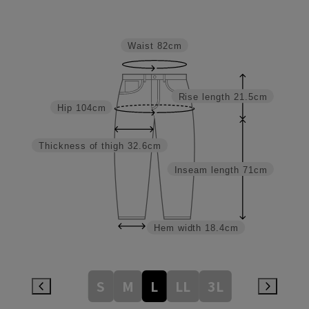
Waist
82cm
Rise length
21.5cm
Hip
104cm
Thickness of thigh
32.6cm
Inseam length
71cm
Hem width
18.4cm
S
M
L
LL
3L