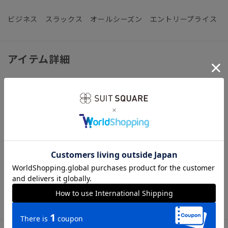
ビジネス スラックス オールシーズン エントリープライス
アイテム詳細
【仕様】ノータック／テーパード／ウエスト：サイドゴム
【裾】タタキ仕上げ（裾上げ済み：裾上げは受付対象外となり
ます。）
【洗濯表示】ドライクリーニング・家庭洗濯可《洗濯機可（ネ
ット使用・弱水流）》
ウォッシャブル商品のお取扱いについて
※お届けする商品の下げ札・タグに記載の品番は「AP6501-
11」と印字しておりますが、こちらの「AP6501-A-11」と同
一商品となります。予めご了承くださいませ。