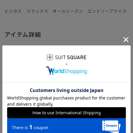
ビジネス スラックス オールシーズン エントリープライス
アイテム詳細
【仕様】ノータック／テーパード／ウエスト：サイドゴム
【裾】タタキ仕上げ（裾上げ済み：裾上げは受付対象外となり
ます。）
【洗濯表示】ドライクリーニング・家庭洗濯可《洗濯機可（ネ
ット使用・弱水流）》
ウォッシャブル商品のお取扱いについて
※お届けする商品の下げ札・タグに記載の品番は「AP6501-
11」と印字しておりますが、こちらの「AP6501-A-11」と同
一商品となります。予めご了承くださいませ。