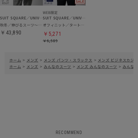
SUIT SQUARE／UNIVERSAL LANGUAGE
SUIT SQUARE／UNIVERSAL LANGUAGE
秋冬／伸びるスーツ～Jersey～
オフィニット／タートルネックニット
￥43,890
￥5,271
￥6,589
ホーム
>
メンズ
>
メンズ パンツ・スラックス
>
メンズ ビジネスカジ
ホーム
>
メンズ
>
みんなのスーツ
>
メンズ みんなのスーツ
>
みんなの
RECOMMEND