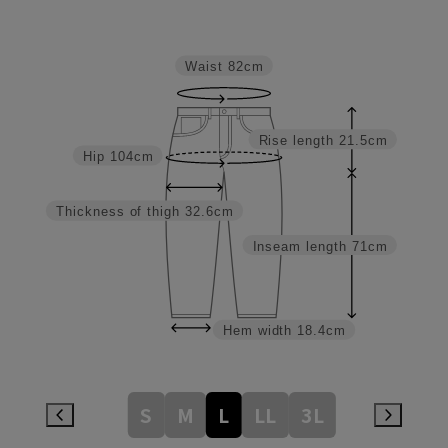
Waist
82cm
Rise length
21.5cm
Hip
104cm
Thickness of thigh
32.6cm
Inseam length
71cm
Hem width
18.4cm
S
M
L
LL
3L