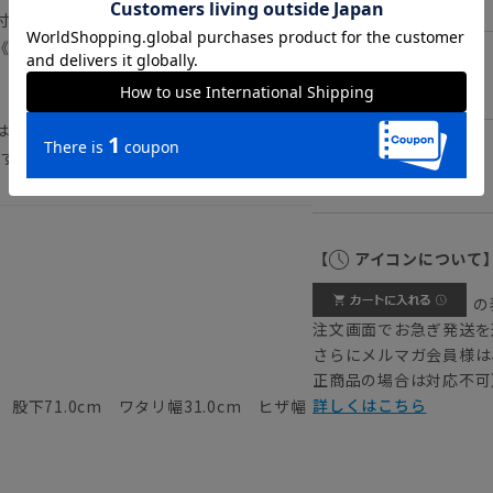
付対象外となります。）
《洗濯機可（ネット使用・弱水流）》
LL
AP6501-91」と印字しておりますが、
ります。予めご了承くださいませ。
3L
【
アイコンについて
の
注文画面でお急ぎ発送を
さらにメルマガ会員様は
正商品の場合は対応不可
詳しくはこちら
 股下71.0cm ワタリ幅31.0cm ヒザ幅