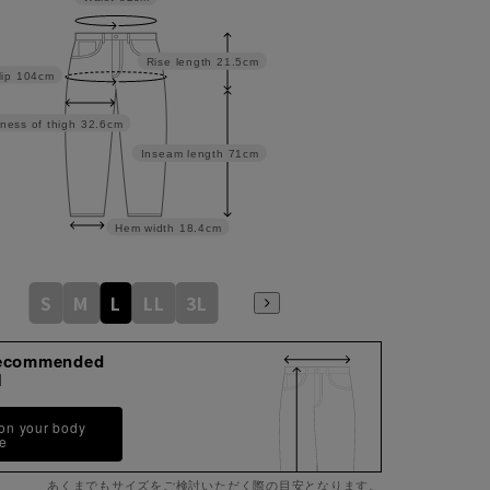
Rise length
21.5cm
ip
104cm
ness of thigh
32.6cm
Inseam length
71cm
Hem width
18.4cm
S
M
L
LL
3L
ecommended
M
 on your body
pe
あくまでもサイズをご検討いただく際の目安となります。