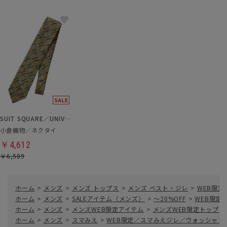
SUIT SQUARE／UNIVERSAL LANGUAGE
小倉織物／ネクタイ
￥4,612
￥6,589
ホーム
>
メンズ
>
メンズ トップス
>
メンズ ベスト・ジレ
>
WEB限定
ホーム
>
メンズ
>
SALEアイテム（メンズ）
>
～20%OFF
>
WEB限定
ホーム
>
メンズ
>
メンズWEB限定アイテム
>
メンズWEB限定トップス
ホーム
>
メンズ
>
スマみえ
>
WEB限定／スマみえジレ／ウォッシャブル／