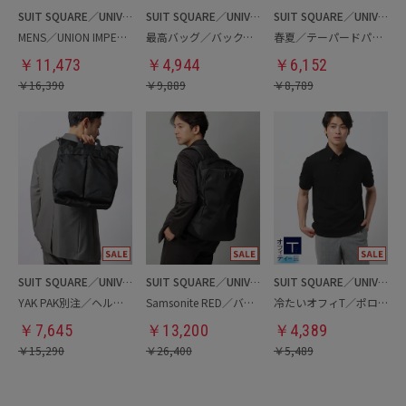
SUIT SQUARE／UNIVERSAL LANGUAGE
SUIT SQUARE／UNIVERSAL LANGUAGE
SUIT SQUARE／UNIVERSAL LANGUAGE
MENS／UNION IMPERIAL監修／コインローファー
最高バッグ／バックパック
春夏／テーパードパンツ
￥
11,473
￥
4,944
￥
6,152
￥
16,390
￥
9,889
￥
8,789
SUIT SQUARE／UNIVERSAL LANGUAGE
SUIT SQUARE／UNIVERSAL LANGUAGE
SUIT SQUARE／UNIVERSAL LANGUAGE
YAK PAK別注／ヘルメットバッグ
Samsonite RED／バックパック
冷たいオフィT／ポロシャツ
￥
7,645
￥
13,200
￥
4,389
￥
15,290
￥
26,400
￥
5,489