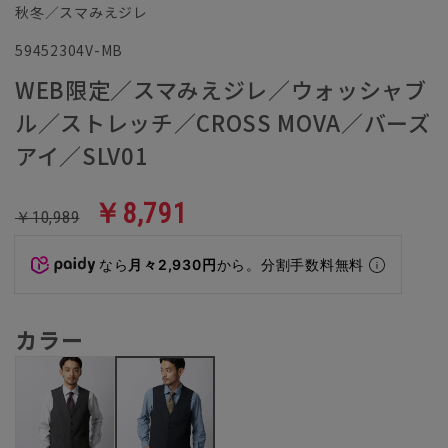
秋冬／スマみえジレ
59452304V-MB
WEB限定／スマみえジレ／ウォッシャブ
ル／ストレッチ／CROSS MOVA／バーズ
アイ／SLV01
￥8,791
￥10,989
なら
月々2,930円
から。分割手数料無料
カラー