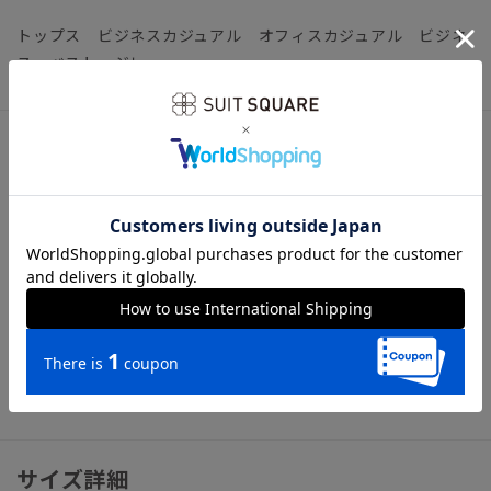
トップス ビジネスカジュアル オフィスカジュアル ビジネ
ス ベスト ジレ
アイテム詳細
＊セット着用可（ジャケット、パンツは別売りとなります。）
ジャケット：59452304J パンツ：59552304P
【仕様】5つボタン／サイドベルト／総裏仕立て
【モデル】SLV01
【洗濯表示】ドライクリーニング・家庭洗濯可《洗濯機可（ネ
ット使用・弱水流）》
ウォッシャブル商品のお取扱いについて
サイズ詳細