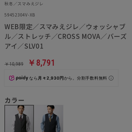
秋冬／スマみえジレ
59452304V-XB
WEB限定／スマみえジレ／ウォッシャブ
ル／ストレッチ／CROSS MOVA／バーズ
アイ／SLV01
￥8,791
￥10,989
なら
月々2,930円
から。分割手数料無料
カラー