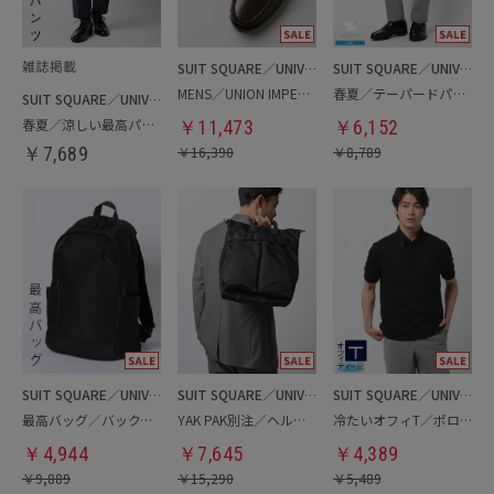
SUIT SQUARE／UNIVERSAL LANGUAGE
SUIT SQUARE／UNIVERSAL LANGUAGE
MENS／UNION IMPERIAL監修／コインローファー
春夏／テーパードパンツ
SUIT SQUARE／UNIVERSAL LANGUAGE
春夏／涼しい最高パンツ
￥
11,473
￥
6,152
￥
7,689
￥
16,390
￥
8,789
SUIT SQUARE／UNIVERSAL LANGUAGE
SUIT SQUARE／UNIVERSAL LANGUAGE
SUIT SQUARE／UNIVERSAL LANGUAGE
最高バッグ／バックパック
YAK PAK別注／ヘルメットバッグ
冷たいオフィT／ポロシャツ
￥
4,944
￥
7,645
￥
4,389
￥
9,889
￥
15,290
￥
5,489