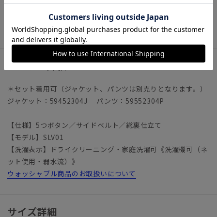
トップス ビジネスカジュアル オフィスカジュアル ビジネ
ス ベスト ジレ
アイテム詳細
＊セット着用可（ジャケット、パンツは別売りとなります。）
ジャケット：59452304J パンツ：59552304P
【仕様】5つボタン／サイドベルト／総裏仕立て
【モデル】SLV01
【洗濯表示】ドライクリーニング・家庭洗濯可《洗濯機可（ネ
ット使用・弱水流）》
ウォッシャブル商品のお取扱いについて
サイズ詳細