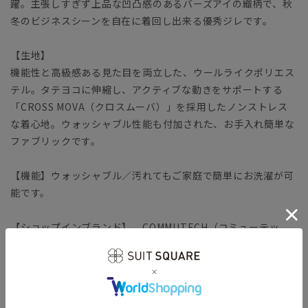
躍。主張しすぎず上品な凹凸感のあるバーズアイの織柄で、秋
冬のビジネスシーンを自在に着回し出来る優秀ジレです。
【生地】
機能性と高級感ある見た目を両立した、ウールライクポリエス
テル。タテヨコに伸縮し、アクティブな動きをサポートする
「CROSS MOVA（クロスムーバ）」を採用したノンストレス
な着心地。ウォッシャブル性能も付加された、お手入れ簡単な
ファブリックです。
【機能】ウォッシャブル／汚れてもご家庭で簡単にお洗濯が可
能です。
【ショップインブランド】 COMMUTECH（コミューテッ
ク）
多様性や利便性（機能・ファッション性）、テレワークなど
様々な切り口へフォーカスしたオフィススタイルコンテンツで
す。