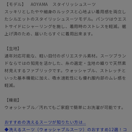
【モデル】 AOYAMA スタイリッシュスーツ
スッキリとしたやや細身のルックスと心地よい着用感を両立し
たシルエットのスタイリッシュスーツモデル。パンツはウエス
トサイドにシャーリングを施し、着用時のストレスを軽減。裾
上げ済のため、届いたらすぐに着用出来ます。
【生地】
通年対応可能な、軽い目付のポリエステル素材。スーツブラン
ドならではの知見を活かした、糸の選定・生地の織りで天然素
材見えするファブリックです。ウォッシャブル、ストレッチと
いった基本機能に加え、吸水速乾性にも優れ服内部のムレ感を
軽減。
【機能】
ウォッシャブル／汚れてもご家庭で簡単にお洗濯が可能です。
おすすめの洗えるスーツが知りたい方は...
◆洗えるスーツ（ウォッシャブルスーツ）のおすすめ12選！コ