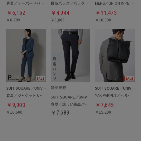
春夏／テーパードパンツ
最高バッグ／バックパック
MENS／UNION IMPERIAL監修／コインローファー
￥
6,152
￥
4,944
￥
11,473
￥
8,789
￥
9,889
￥
16,390
SUIT SQUARE／UNIVERSAL LANGUAGE／WHITE
SUIT SQUARE／UNIVERSAL LANGUAGE
春夏／ジャケット＆パンツセットアップ／洗濯ネット付き
YAK PAK別注／ヘルメットバッグ
SUIT SQUARE／UNIVERSAL LANGUAGE
春夏／涼しい最高パンツ
￥
9,900
￥
7,645
￥
16,500
￥
7,689
￥
15,290