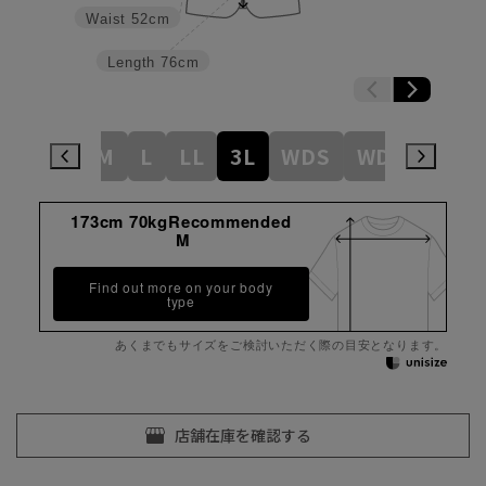
Waist
52cm
Length
76cm
SS
S
M
L
LL
3L
WDS
WDM
WDL
173cm 70kgRecommended
M
Find out more on your body
type
あくまでもサイズをご検討いただく際の目安となります。