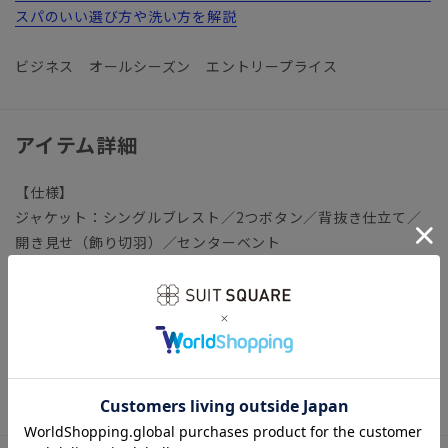
スパのいい選び方や洗い方を解説
ビジネス オールシーズン エントリープライス
アイテム詳細
【仕様】
ジャケット：シングルブレスト／2つボタン／背抜き仕立て／
開き見せ（飾り切羽）／センターベント
パンツ：ノータック／テーパード
【裾】シングル仕上げ（裾上げ済み：裾上げは受付対象外とな
ります。）
【洗濯表示】ドライクリーニング・家庭洗濯可《洗濯機可（ネ
ット使用・弱水流）》
ウォッシャブル商品のお取扱いについて