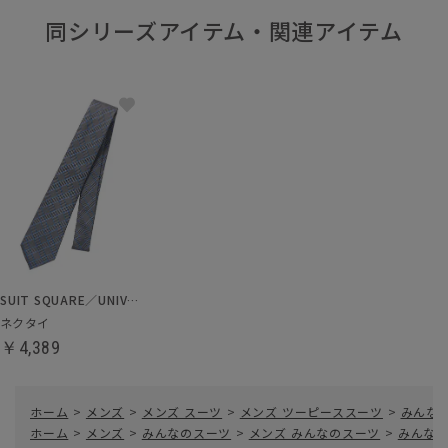
同シリーズアイテム・関連アイテム
SUIT SQUARE／UNIVERSAL LANGUAGE
ネクタイ
￥4,389
ホーム
>
メンズ
>
メンズ スーツ
>
メンズ ツーピーススーツ
>
みんなの
ホーム
>
メンズ
>
みんなのスーツ
>
メンズ みんなのスーツ
>
みんなの