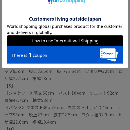
サイズ詳細
モデル：180cm B89cm W70cm H91cm
着用サイズ：L
【SS】
《ジャケット》着丈66cm バスト101cm ウエスト89cm
肩幅42.7cm 袖丈56.5cm
《パンツ》ウエスト表示73cm ウエスト仕上がり73cm ヒ
ップ95cm 股上22.5cm 股下72.5cm ワタリ幅32cm ヒ
ザ幅22.2cm 裾幅18cm
【S】
《ジャケット》着丈68cm バスト104cm ウエスト92cm
肩幅43.7cm 袖丈58cm
《パンツ》ウエスト表示76cm ウエスト仕上がり76cm ヒ
ップ98cm 股上23cm 股下72.5cm ワタリ幅32.9cm ヒ
ザ幅22.6cm 裾幅18.4cm
【M】