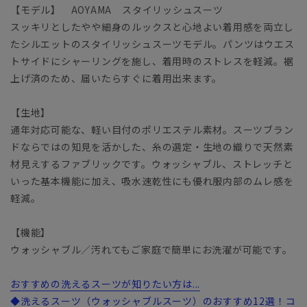
【モデル】 AOYAMA スタイリッシュスーツ
スッキリとしたやや細身のルックスと心地よい着用感を両立し
たシルエットのスタイリッシュスーツモデル。パンツはウエス
トサイドにシャーリングを施し、着用時のストレスを軽減。裾
上げ済のため、届いたらすぐに着用出来ます。
【生地】
通年対応可能な、軽い目付のポリエステル素材。スーツブラン
ドならではの知見を活かした、糸の選定・生地の織りで天然素
材見えするファブリックです。ウォッシャブル、ストレッチと
いった基本機能に加え、吸水速乾性にも優れ服内部のムレ感を
軽減。
【機能】
ウォッシャブル／汚れてもご家庭で簡単にお洗濯が可能です。
おすすめの洗えるスーツが知りたい方は...
◆洗えるスーツ（ウォッシャブルスーツ）のおすすめ12選！コ