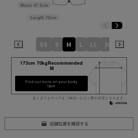
Waist
47.5cm
Length
70cm
SS
S
M
L
LL
3L
173cm 70kgRecommended
M
Find out more on your body
type
あくまでもサイズをご検討いただく際の目安となります。