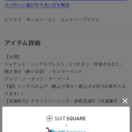
スパのいい選び方や洗い方を解説
ビジネス オールシーズン エントリープライス
アイテム詳細
【仕様】
ジャケット：シングルブレスト／2つボタン／背抜き仕立て／
開き見せ（飾り切羽）／センターベント
パンツ：ノータック／テーパード
【裾】シングル仕上げ（裾上げ済み：裾上げは受付対象外とな
ります。）
【洗濯表示】ドライクリーニング・家庭洗濯可《洗濯機可（ネ
ット使用・弱水流）》
ウォッシャブル商品のお取扱いについて