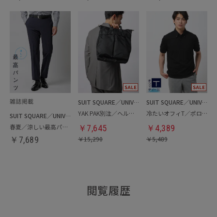
SUIT SQUARE／UNIVERSAL LANGUAGE
SUIT SQUARE／UNIVERSAL LANGUAGE
YAK PAK別注／ヘルメットバッグ
冷たいオフィT／ポロシャツ
SUIT SQUARE／UNIVERSAL LANGUAGE
春夏／涼しい最高パンツ
￥
7,645
￥
4,389
￥
7,689
￥
15,290
￥
5,489
閲覧履歴