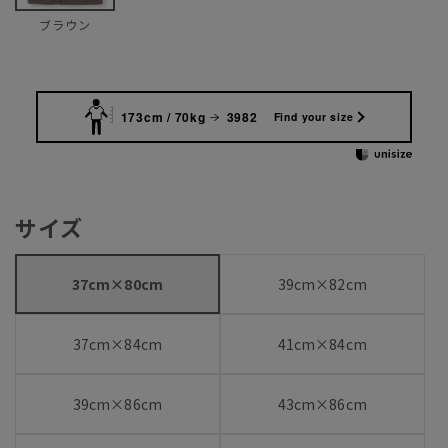
ブラウン
173cm / 70kg
3982
Find your size
サイズ
37cm×80cm
39cm×82cm
37cm×84cm
41cm×84cm
39cm×86cm
43cm×86cm