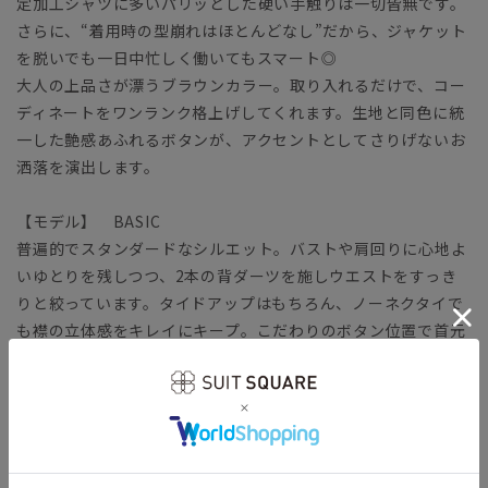
定加工シャツに多いパリッとした硬い手触りは一切皆無です。
さらに、“着用時の型崩れはほとんどなし”だから、ジャケット
を脱いでも一日中忙しく働いてもスマート◎
大人の上品さが漂うブラウンカラー。取り入れるだけで、コー
ディネートをワンランク格上げしてくれます。生地と同色に統
一した艶感あふれるボタンが、アクセントとしてさりげないお
洒落を演出します。
【モデル】 BASIC
普遍的でスタンダードなシルエット。バストや肩回りに心地よ
いゆとりを残しつつ、2本の背ダーツを施しウエストをすっき
りと絞っています。タイドアップはもちろん、ノーネクタイで
も襟の立体感をキレイにキープ。こだわりのボタン位置で首元
をすっきり見せます。
【生地】
コットン本来の風合いや機能性をキープしつつ、ポリエステル
をブレンドして強度を高めています。