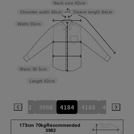
Neck size
42cm
Shoulder width
46cm
Sleeve length
84cm
Width
56cm
Waist
50.5cm
Length
82cm
784
3982
3986
4184
4188
4386
45
173cm 70kgRecommended
3982