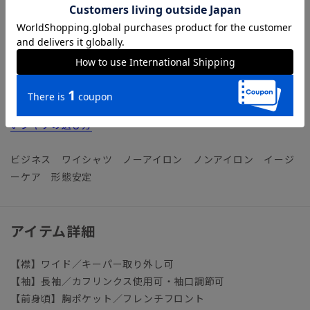
【機能】
NON IRON（ノンアイロン）／言葉通り“アイロン掛けが不
要”な、画期的な『NON IRON』ドレスシャツです。
【参考情報】The Style Dictionary
◆スーツに合うワイシャツおすすめ12選｜おしゃれ＆失敗しな
いシャツの選び方
ビジネス ワイシャツ ノーアイロン ノンアイロン イージ
ーケア 形態安定
アイテム詳細
【襟】ワイド／キーパー取り外し可
【袖】長袖／カフリンクス使用可・袖口調節可
【前身頃】胸ポケット／フレンチフロント