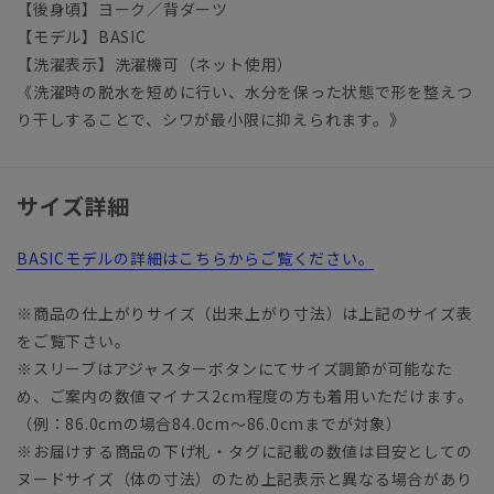
【後身頃】ヨーク／背ダーツ
【モデル】BASIC
【洗濯表示】洗濯機可（ネット使用）
《洗濯時の脱水を短めに行い、水分を保った状態で形を整えつ
り干しすることで、シワが最小限に抑えられます。》
サイズ詳細
BASICモデルの詳細はこちらからご覧ください。
※商品の仕上がりサイズ（出来上がり寸法）は上記のサイズ表
をご覧下さい。
※スリーブはアジャスターボタンにてサイズ調節が可能なた
め、ご案内の数値マイナス2cm程度の方も着用いただけます。
（例：86.0cmの場合84.0cm～86.0cmまでが対象）
※お届けする商品の下げ札・タグに記載の数値は目安としての
ヌードサイズ（体の寸法）のため上記表示と異なる場合があり