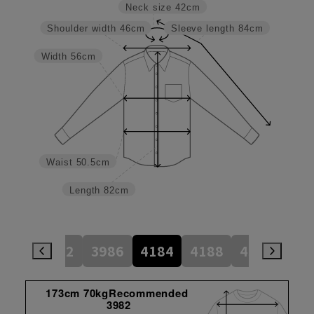
Neck size
42cm
Shoulder width
46cm
Sleeve length
84cm
Width
56cm
Waist
50.5cm
Length
82cm
784
3982
3986
4184
4188
4386
45
173cm 70kgRecommended
3982