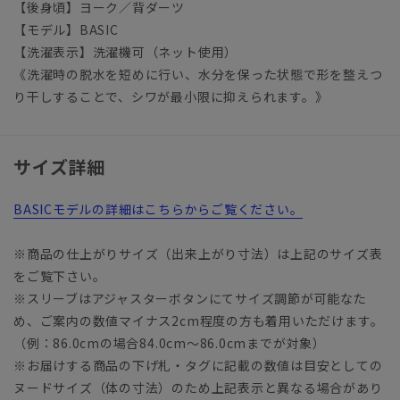
【後身頃】ヨーク／背ダーツ
【モデル】BASIC
【洗濯表示】洗濯機可（ネット使用）
《洗濯時の脱水を短めに行い、水分を保った状態で形を整えつ
り干しすることで、シワが最小限に抑えられます。》
サイズ詳細
BASICモデルの詳細はこちらからご覧ください。
※商品の仕上がりサイズ（出来上がり寸法）は上記のサイズ表
をご覧下さい。
※スリーブはアジャスターボタンにてサイズ調節が可能なた
め、ご案内の数値マイナス2cm程度の方も着用いただけます。
（例：86.0cmの場合84.0cm～86.0cmまでが対象）
※お届けする商品の下げ札・タグに記載の数値は目安としての
ヌードサイズ（体の寸法）のため上記表示と異なる場合があり