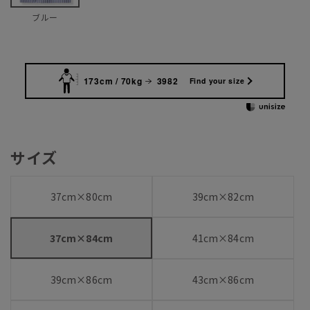
ブルー
173cm / 70kg
3982
Find your size
サイズ
37cm×80cm
39cm×82cm
37cm×84cm
41cm×84cm
39cm×86cm
43cm×86cm