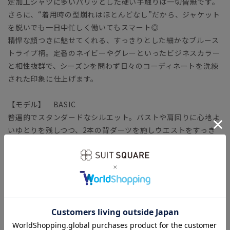
定加工シャツに多いパリッとした硬い手触りは一切皆無です。
さらに、“着用時の型崩れはほとんどなし”だから、ジャケット
を脱いでも一日中忙しく働いてもスマート◎
精悍な顔つきに魅せてくれる、すっきりとした細かなブルース
トライプ柄。定番のネイビーやグレーといったビジネスカラー
と相性抜群で、シーズンを問わず日々のコーディネートを洗練
された印象に仕上げます。
【モデル】 BASIC
普遍的でスタンダードなシルエット。バストや肩回りに心地よ
いゆとりを残しつつ、2本の背ダーツを施しウエストをすっき
りと絞っています。タイドアップはもちろん、ノーネクタイで
も襟の立体感をキレイにキープ。こだわりのボタン位置で首元
をすっきり見せます。
【生地】
コットン本来の風合いや機能性をキープしつつ、ポリエステル
をブレンドして強度を高めています。