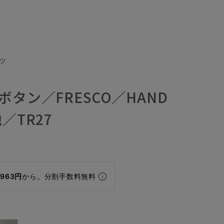
ツ
ボタン／FRESCO／HAND
／TR27
,963円
から。分割手数料無料