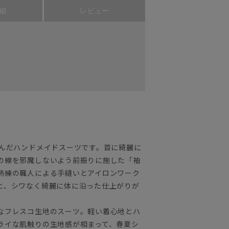
細
レビュー
込んだハンドメイドスーツです。首に綺麗に
の線を邪魔しないよう前振りに施した「袖
熟練の職人による手縫いとアイロンワーク
と、シワなく綺麗に体に沿った仕上がりが
なフレスコ生地のスーツ。軽い着心地とハ
ライな肌触りの生地感が相まって、春夏シ