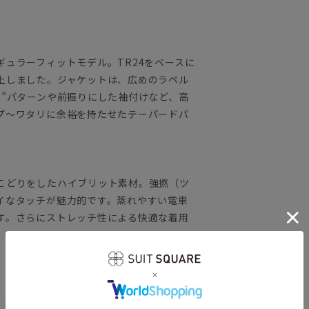
ュラーフィットモデル。TR24をベースに
上しました。ジャケットは、広めのラペル
肩”パターンや前振りにした袖付けなど、高
プ～ワタリに余裕を持たせたテーパードパ
こどりをしたハイブリット素材。強撚（ツ
イなタッチが魅力的です。蒸れやすい電車
す。さらにストレッチ性による快適な着用