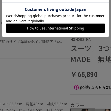
返り／背抜き仕立て／本切羽／サイドベンツ
通年／ハンドメイドスー
HSH003-EA
下記のサイズ詳細を必ずご確認下さい。
スーツ／3つ
MADE／無地
￥65,890
なら
月々21
ト86.5cm 肩幅43cm 袖丈56.5cm
カラー
75cm ヒップ93.2cm 股上22cm