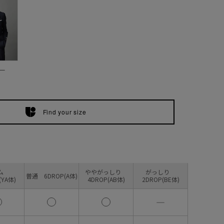
ー
Find your size
リム
ややがっしり
がっしり
普通 6DROP(A体)
(YA体)
4DROP(AB体)
2DROP(BE体)
―