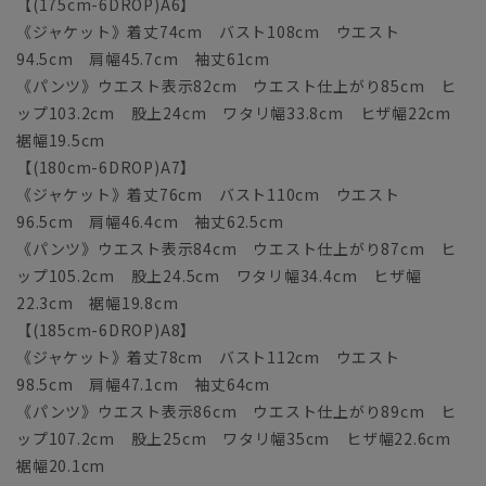
【(175cm-6DROP)A6】
《ジャケット》着丈74cm バスト108cm ウエスト
94.5cm 肩幅45.7cm 袖丈61cm
《パンツ》ウエスト表示82cm ウエスト仕上がり85cm ヒ
ップ103.2cm 股上24cm ワタリ幅33.8cm ヒザ幅22cm
裾幅19.5cm
【(180cm-6DROP)A7】
《ジャケット》着丈76cm バスト110cm ウエスト
96.5cm 肩幅46.4cm 袖丈62.5cm
《パンツ》ウエスト表示84cm ウエスト仕上がり87cm ヒ
ップ105.2cm 股上24.5cm ワタリ幅34.4cm ヒザ幅
22.3cm 裾幅19.8cm
【(185cm-6DROP)A8】
《ジャケット》着丈78cm バスト112cm ウエスト
98.5cm 肩幅47.1cm 袖丈64cm
《パンツ》ウエスト表示86cm ウエスト仕上がり89cm ヒ
ップ107.2cm 股上25cm ワタリ幅35cm ヒザ幅22.6cm
裾幅20.1cm