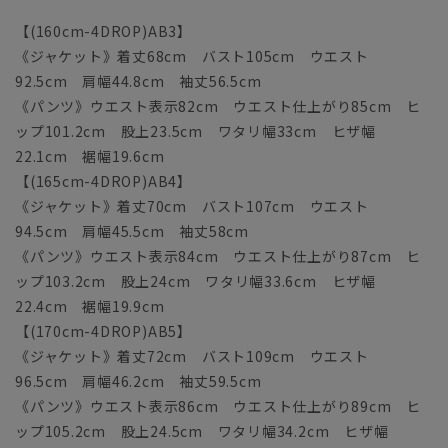
【(160cm-4DROP)AB3】
《ジャケット》着丈68cm バスト105cm ウエスト
92.5cm 肩幅44.8cm 袖丈56.5cm
《パンツ》ウエスト表示82cm ウエスト仕上がり85cm ヒ
ップ101.2cm 股上23.5cm ワタリ幅33cm ヒザ幅
22.1cm 裾幅19.6cm
【(165cm-4DROP)AB4】
《ジャケット》着丈70cm バスト107cm ウエスト
94.5cm 肩幅45.5cm 袖丈58cm
《パンツ》ウエスト表示84cm ウエスト仕上がり87cm ヒ
ップ103.2cm 股上24cm ワタリ幅33.6cm ヒザ幅
22.4cm 裾幅19.9cm
【(170cm-4DROP)AB5】
《ジャケット》着丈72cm バスト109cm ウエスト
96.5cm 肩幅46.2cm 袖丈59.5cm
《パンツ》ウエスト表示86cm ウエスト仕上がり89cm ヒ
ップ105.2cm 股上24.5cm ワタリ幅34.2cm ヒザ幅