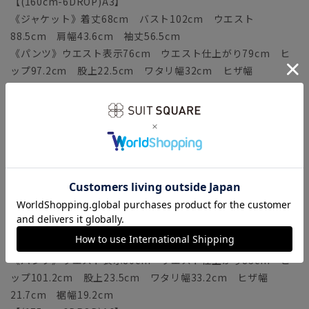
【(160cm-6DROP)A3】
《ジャケット》着丈68cm バスト102cm ウエスト
88.5cm 肩幅43.6cm 袖丈56.5cm
《パンツ》ウエスト表示76cm ウエスト仕上がり79cm ヒ
ップ97.2cm 股上22.5cm ワタリ幅32cm ヒザ幅
21.1cm 裾幅18.6cm
【(165cm-6DROP)A4】
《ジャケット》着丈70cm バスト104cm ウエスト
90.5cm 肩幅44.3cm 袖丈58cm
《パンツ》ウエスト表示78cm ウエスト仕上がり81cm ヒ
ップ99.2cm 股上23cm ワタリ幅32.6cm ヒザ幅
21.4cm 裾幅18.9cm
【(170cm-6DROP)A5】
《ジャケット》着丈72cm バスト106cm ウエスト
92.5cm 肩幅45cm 袖丈59.5cm
《パンツ》ウエスト表示80cm ウエスト仕上がり83cm ヒ
ップ101.2cm 股上23.5cm ワタリ幅33.2cm ヒザ幅
21.7cm 裾幅19.2cm