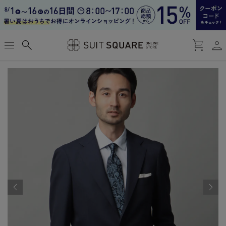
person
menu
search
shopping_cart