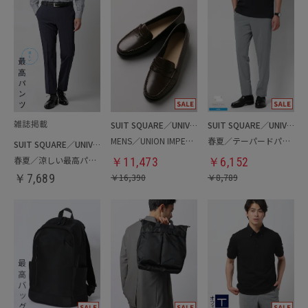
SUIT SQUARE／UNIVERSAL LANGUAGE
SUIT SQUARE／UNIVERSAL LANGUAGE
MENS／UNION IMPERIAL監修／コインローファー
春夏／テーパードパンツ
SUIT SQUARE／UNIVERSAL LANGUAGE
春夏／涼しい最高パンツ
￥
11,473
￥
6,152
￥
7,689
￥
16,390
￥
8,789