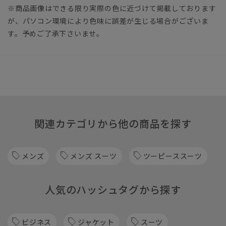
※商品画像はできる限り実際の色に近づけて掲載しております
が、パソコン環境により色味に誤差が生じる場合がございま
す。予めご了承下さいませ。
関連カテゴリから他の商品を探す
メンズ
メンズ スーツ
ツーピーススーツ
人気のハッシュタグから探す
ビジネス
ジャケット
スーツ