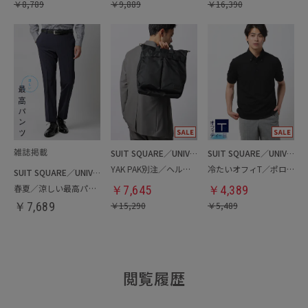
￥
8,789
￥
9,889
￥
16,390
SUIT SQUARE／UNIVERSAL LANGUAGE
SUIT SQUARE／UNIVERSAL LANGUAGE
YAK PAK別注／ヘルメットバッグ
冷たいオフィT／ポロシャツ
SUIT SQUARE／UNIVERSAL LANGUAGE
春夏／涼しい最高パンツ
￥
7,645
￥
4,389
￥
7,689
￥
15,290
￥
5,489
閲覧履歴