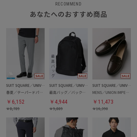
RECOMMEND
あなたへのおすすめ商品
SUIT SQUARE／UNIVERSAL LANGUAGE
SUIT SQUARE／UNIVERSAL LANGUAGE
SUIT SQUARE／UNIVERSAL LANGUAGE
春夏／テーパードパンツ
最高バッグ／バックパック
MENS／UNION IMPERIAL監修／コインローファー
￥
6,152
￥
4,944
￥
11,473
￥
8,789
￥
9,889
￥
16,390