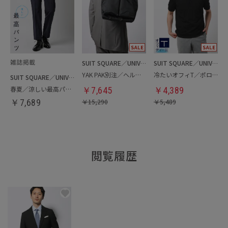
SUIT SQUARE／UNIVERSAL LANGUAGE
SUIT SQUARE／UNIVERSAL LANGUAGE
YAK PAK別注／ヘルメットバッグ
冷たいオフィT／ポロシャツ
SUIT SQUARE／UNIVERSAL LANGUAGE
春夏／涼しい最高パンツ
￥
7,645
￥
4,389
￥
7,689
￥
15,290
￥
5,489
閲覧履歴