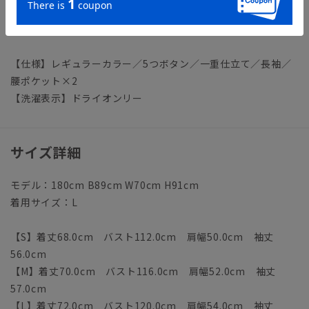
＊セット着用可（パンツは別売りとなります。）
パンツ：SSPT5A02
【仕様】レギュラーカラー／5つボタン／一重仕立て／長袖／
腰ポケット×2
【洗濯表示】ドライオンリー
サイズ詳細
モデル：180cm B89cm W70cm H91cm
着用サイズ：L
【S】着丈68.0cm バスト112.0cm 肩幅50.0cm 袖丈
56.0cm
【M】着丈70.0cm バスト116.0cm 肩幅52.0cm 袖丈
57.0cm
【L】着丈72.0cm バスト120.0cm 肩幅54.0cm 袖丈