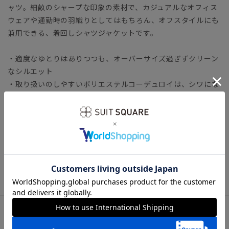
ャツ。細畝のシャープな印象の素材で、カジュアルなオフィス
ウェアや通勤時の羽織りとしてはもちろん、オフスタイルにも
兼用できる、着回しシャツジャケットです。
・適度なゆとりはありつつも、オーバーサイズ過ぎずクリーン
なシルエット
・取り扱いのしやすいポリエステルコーデュロイは、シワにな
りにくく軽い着心地
・インナーにはTシャツはもちろん、襟付きシャツやバンドカ
ラーシャツなど多彩なコーディネートが楽しめる
・共生地のパンツと一緒に着用すれば、セットアップとしても
活躍
トップス ビジネスカジュアル オフィスカジュアル
アイテム詳細