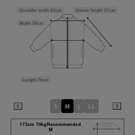
Sleeve length
57cm
Shoulder width
52cm
Width
58cm
Length
70cm
S
M
L
LL
173cm 70kgRecommended
M