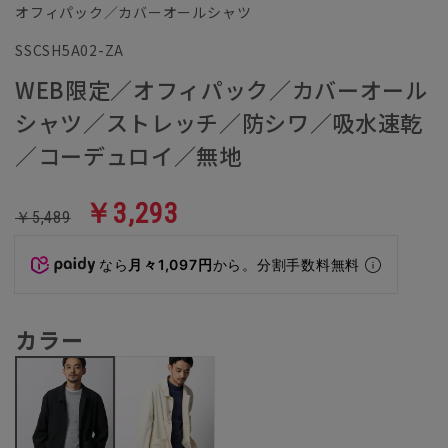
オフィパック／カバーオールシャツ
SSCSH5A02-ZA
WEB限定／オフィパック／カバーオール
シャツ／ストレッチ／防シワ／吸水速乾
／コーデュロイ／無地
￥3,293
￥5,489
なら
月々1,097円
から。分割手数料無料
カラー