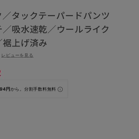
ク／タックテーパードパンツ
チ／吸水速乾／ウールライク
／裾上げ済み
レビューを見る
2
794円
から。分割手数料無料