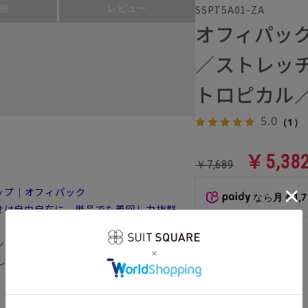
SSPT5A01-ZA
細
レビュー
オフィパッ
／ストレッ
トロピカル
5.0
（1）
￥5,38
￥7,689
ップ｜オフィパック
なら
月々1,
せは自由自在に、単品でも着回し力抜群
ンにも対応できる上品で快適なテーパード
カラー
し暑い電車やオフィスでも快適に着用出来