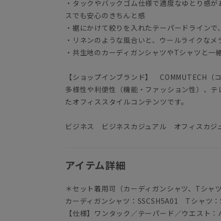
・タックやバックゴム仕様で適度なゆとり感が
スでも安心のきちんと感
・裾にかけて絞りを入れたテーパードラインで
・リネンのような風合いと、ウールライクなメ
・共生地のカーディガンシャツやTシャツと一
【ショップインブランド】 COMMUTECH（
多様性や利便性（機能・ファッション性）、テ
たオフィススタイルコンテンツです。
ビジネス ビジネスカジュアル オフィスカジ
アイテム詳細
＊セット着用可（カーディガンシャツ、Tシャ
カーディガンシャツ：SSCSH5A01 Tシャツ：SS
【仕様】ワンタック／テーパード／ウエスト：