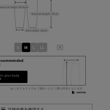
ness of thigh
34.8cm
Inseam length
75cm
Hem width
18cm
S
M
L
LL
ecommended
M
 on your body
pe
あくまでもサイズをご検討いただく際の目安となります。