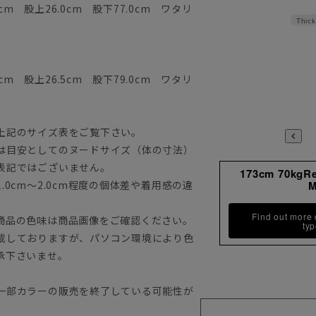
cm 股上26.0cm 股下77.0cm ワタリ
Thick
cm 股上26.5cm 股下79.0cm ワタリ
上記のサイズ表をご覧下さい。
は目安としてのヌードサイズ（体の寸法）
表記ではございません。
173cm 70kgR
0cm～2.0cm程度の個体差や着用感の違
Find out more
商品の色味は商品画像をご確認ください。
ty
載しておりますが、パソコン環境により色
承下さいませ。
一部カラーの販売を終了している可能性が