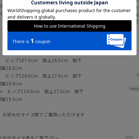
の
ゴム／ドローコード
注文画面でお急ぎ発送を
《洗濯機可（ネット使用・弱水流）》
さらにメルマガ会員様は
正商品の場合は対応不可
詳しくはこちら
ヒップ107.0cm 股上26.5cm 股下
幅18.5cm
ヒップ110.0cm 股上27.0cm 股下
幅19.0cm
Thick
 ヒップ114.0cm 股上27.5cm 股下
幅19.5cm
、お好みのサイズ感でご着用いただけます
上記のサイズ表をご覧下さい。