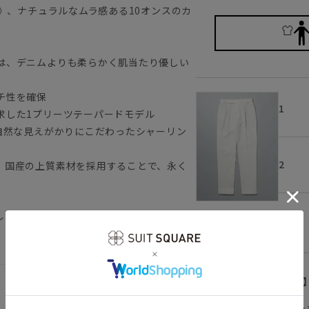
地》、ナチュラルなムラ感ある10オンスのカ
は、デニムよりも柔らかく肌当たり優しい
チ性を確保
1
求した1プリーツテーパードモデル
自然な見えがかりにこだわったシャーリン
2
、国産の上質素材を採用することで、永く
ホワイト
レスカジュアル スラックス ユニセック
3
【
アイコンについて