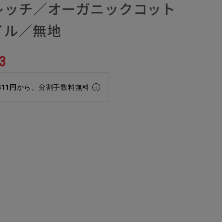
レッチ／オーガニックコット
イル／無地
3
311円
から。分割手数料無料