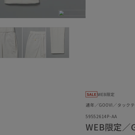
通年／GOOVI／タック
59552614P-AA
WEB限定／