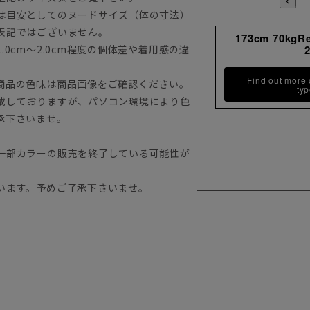
は目安としてのヌードサイズ（体の寸法）
表記ではございません。
173cm 70kgR
0cm～2.0cm程度の個体差や着用感の違
Find out more
商品の色味は商品画像をご確認ください。
ty
載しておりますが、パソコン環境により色
承下さいませ。
一部カラーの販売を終了している可能性が
います。予めご了承下さいませ。