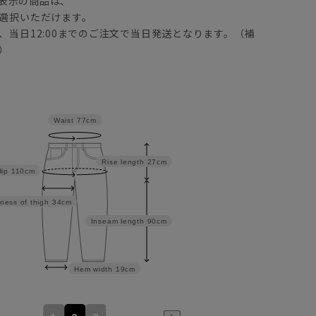
表示の商品は、
選択いただけます。
、当日12:00までのご注文で当日発送となります。（補
）
Waist
77cm
Rise length
27cm
Hip
110cm
ness of thigh
34cm
Inseam length
90cm
Hem width
19cm