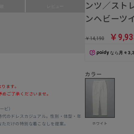
ンツ／スト
細
レビュー
ンヘビーツ
￥9,93
￥14,190
なら
月々3,
カラー
なります。
予めご了承くださいませ。
グービ）
時代のドレスカジュアル。性別・体型・年
なただけの特別な着こなしを提案。
ホワイト