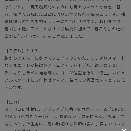
ャケット。一見天然素材のようにも見えるマットな質感に軽
さ、織柄で表現した凹凸により表情の奥行を生み出します。袖
裏地無しのため半袖インナーにも合わせやすく、秋口まで長く
着回し可能。スマートなサイズ展開に加えて、着こなしの幅が
広がる"ワイドサイズ"もご用意しました。
【モデル】 SL03
脇からウエストにかけてシェイプの効いた、すっきりスマート
なシルエットが特徴のスリムフィットモデル。従来のSL01モ
デルよりもラペル幅を細く、ゴージ位置を低めに修正。カジュ
アルスタイルにも合わせやすい、若々しい雰囲気をまとったモ
デルです。
【生地】
タテヨコに伸縮し、アクティブな動きをサポートする「CROSS
MOVA（クロスムーバ）」。適度なハリ感を持ちながら薄手で
さらっとした生地は、暑い時期から季節の変わり目までロング
シーズン活躍します。