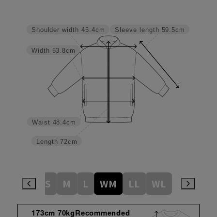
Sleeve length
59.5cm
Shoulder width
45.4cm
Width
53.8cm
Waist
48.4cm
Length
72cm
SS
S
M
L
WM
LL
WL
3L
WL
173cm 70kgRecommended