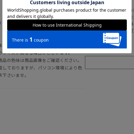
の
注文画面でお急ぎ発送を
.0（8）・26.5（8.5）・27.0（9）】
さらにメルマガ会員様は
正商品の場合は対応不可
詳しくはこちら
ます。
のサイズが異なる場合がございます。
商品の色味は商品画像をご確認ください。
載しておりますが、パソコン環境により色
承下さいませ。