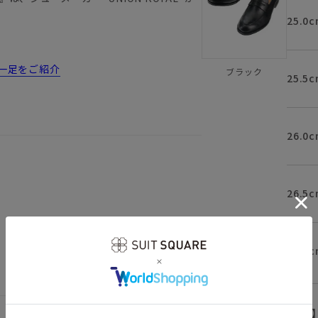
25.0c
一足をご紹介
ブラック
25.5c
26.0c
26.5c
。薄い色のソックスはお避け下さいますよ
27.0c
【
アイコンについて