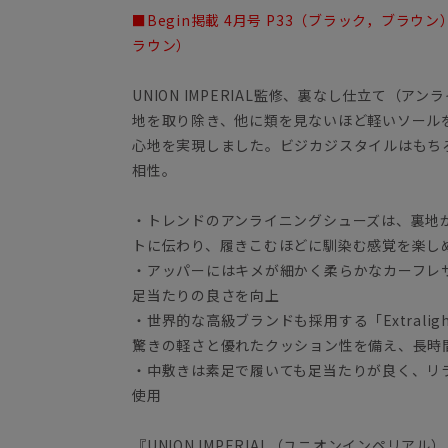
■Begin掲載 4月号 P33（ブラック，ブラウン）
ラウン）
UNION IMPERIAL監修、裏なし仕立て（
地を取り除き、他に類を見ないほど軽いソール
心地を実現しました。ビジカジスタイルはもち
相性。
・トレンドのアンライニングシューズは、裏地
トに伝わり、履きこむほどに馴染む感覚を楽し
・アッパーにはキメが細かく柔らかなカーフレ
足当たりの良さを向上
・世界的な高級ブランドも採用する「Extrali
驚きの軽さと優れたクッション性を備え、長時
・中敷きは素足で履いても足当たりが良く、リ
使用
『UNION IMPERIAL（ユニオンインペリアル）