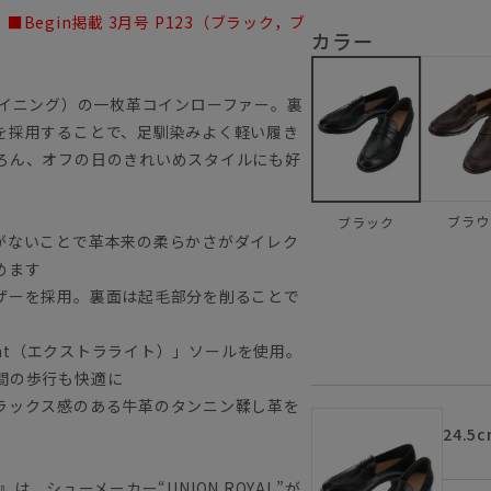
■Begin掲載 3月号 P123（ブラック，ブ
カラー
アンライニング）の一枚革コインローファー。裏
を採用することで、足馴染みよく軽い履き
ろん、オフの日のきれいめスタイルにも好
ブラウ
ブラック
がないことで革本来の柔らかさがダイレク
めます
ザーを採用。裏面は起毛部分を削ることで
ght（エクストラライト）」ソールを使用。
間の歩行も快適に
ラックス感のある牛革のタンニン鞣し革を
24.5c
』は、シューメーカー“UNION ROYAL”が