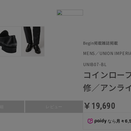
MENS／UNION IMP
UNIB07-BL
コインローファ
修／アンラ
￥19,690
細
レビュー
なら
月々6,