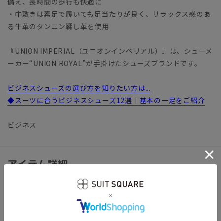
備え、長時間の歩行も快適に
・中敷きは素足で履いても足当たりが良く、リラックス感のあ
る牛革のタンニン鞣し革を使用
『UNION IMPERIAL（ユニオンインペリアル）』は、シューメ
ーカー“UNION ROYAL”が手掛けたシューズブランドです。
ビジネスシューズの選び方を知りたい方は...
◆スーツに合うビジネスシューズ12選｜基本の一足をご紹介
ビジネス
アイテム詳細
【仕様】タッセルローファー
【製法】マッケイ製法