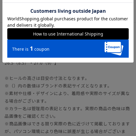
※靴内部の革は色落ちする可能性がございます。薄い色のソッ
クスはお避け下さいますようお願い致します。
サイズ詳細
ヒール3.0cm
【24.5（6.5）・25.0（7）・25.5（7.5）・26.0（8）・
26.5（8.5）・27.0（9）】
※ヒールの高さは目安の寸法となります。
※（）内の数値はブランドの表記サイズとなります。
※素材や仕様・デザインにより、着用感や実際のサイズが異な
る場合がございます。
※カラー名は管理用の表記となります。実際の商品の色味は商
品画像をご確認ください。
※商品画像はできる限り実際の色に近づけて掲載しております
が、パソコン環境により色味に誤差が生じる場合がございま