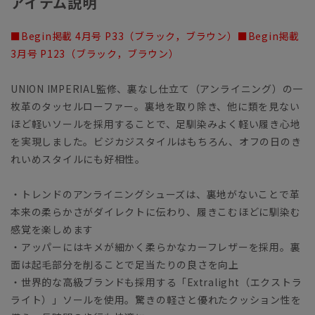
アイテム説明
■Begin掲載 4月号 P33（ブラック，ブラウン）■Begin掲載
3月号 P123（ブラック，ブラウン）
UNION IMPERIAL監修、裏なし仕立て（アンライニング）の一
枚革のタッセルローファー。裏地を取り除き、他に類を見ない
ほど軽いソールを採用することで、足馴染みよく軽い履き心地
を実現しました。ビジカジスタイルはもちろん、オフの日のき
れいめスタイルにも好相性。
・トレンドのアンライニングシューズは、裏地がないことで革
本来の柔らかさがダイレクトに伝わり、履きこむほどに馴染む
感覚を楽しめます
・アッパーにはキメが細かく柔らかなカーフレザーを採用。裏
面は起毛部分を削ることで足当たりの良さを向上
・世界的な高級ブランドも採用する「Extralight（エクストラ
ライト）」ソールを使用。驚きの軽さと優れたクッション性を