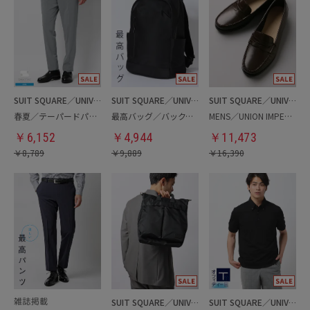
SUIT SQUARE／UNIVERSAL LANGUAGE
SUIT SQUARE／UNIVERSAL LANGUAGE
SUIT SQUARE／UNIVERSAL LANGUAGE
春夏／テーパードパンツ
最高バッグ／バックパック
MENS／UNION IMPERIAL監修／コインローファー
￥
6,152
￥
4,944
￥
11,473
￥
8,789
￥
9,889
￥
16,390
SUIT SQUARE／UNIVERSAL LANGUAGE
SUIT SQUARE／UNIVERSAL LANGUAGE