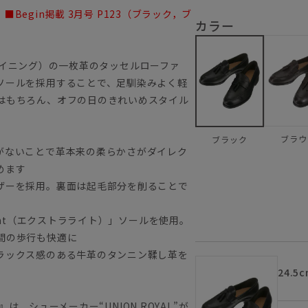
■Begin掲載 3月号 P123（ブラック，ブ
カラー
アンライニング）の一枚革のタッセルローファ
ソールを採用することで、足馴染みよく軽
はもちろん、オフの日のきれいめスタイル
ブラウ
ブラック
がないことで革本来の柔らかさがダイレク
めます
ザーを採用。裏面は起毛部分を削ることで
ght（エクストラライト）」ソールを使用。
間の歩行も快適に
ラックス感のある牛革のタンニン鞣し革を
24.5c
』は、シューメーカー“UNION ROYAL”が