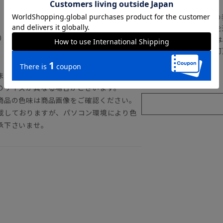
の
注文画面でお急ぎ発送を
.0（8）・26.5（8.5）・27.0（9）】
さらにメルマガ会員様は
正商品の場合は対応不可
詳しくはこちら
ます。
のサイズが異なる場合がございます。
商品の色味は商品画像をご確認ください。
載しておりますが、パソコン環境により色
承下さいませ。