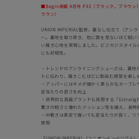
■Begin掲載 4月号 P33（ブラック，ブラウン）
ラウン）
UNION IMPERIAL監修、裏なし仕立て（
ー。裏地を取り除き、他に類を見ないほど軽い
い履き心地を実現しました。ビジカジスタイル
にも好相性。
・トレンドのアンライニングシューズは、裏地
トに伝わり、履きこむほどに馴染む感覚を楽し
・アッパーにはキメが細かく柔らかなカーフレ
足当たりの良さを向上
・世界的な高級ブランドも採用する「Extrali
驚きの軽さと優れたクッション性を備え、長時
・中敷きは素足で履いても足当たりが良く、リ
使用
『UNION IMPERIAL（ユニオンインペリアル）