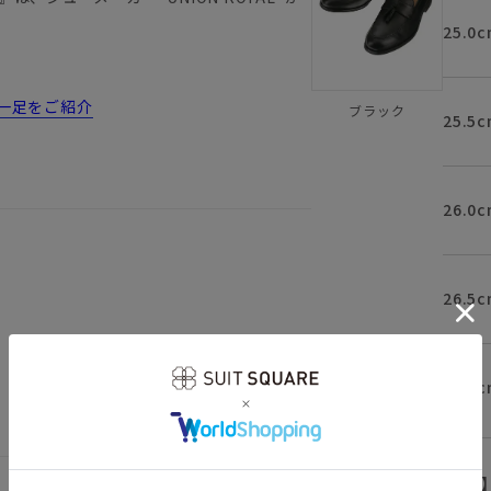
25.0c
一足をご紹介
ブラック
25.5c
26.0c
26.5c
。薄い色のソックスはお避け下さいますよ
27.0c
【
アイコンについて