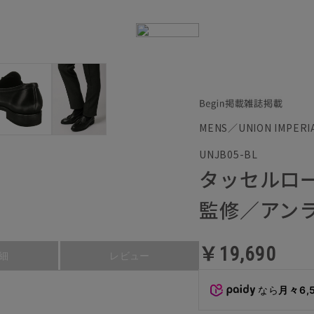
MENS／UNION IMP
UNJB05-BL
タッセルローフ
監修／アン
￥19,690
細
レビュー
なら
月々6,