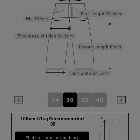
Rise length
33.5cm
Hip
105cm
Thickness of thigh
34.9cm
Inseam length
66cm
Hem width
24.5cm
34
36
38
40
158cm 51kgRecommended
38
Find out more on your body