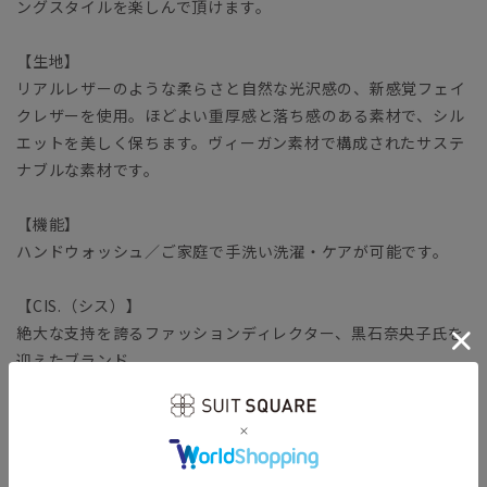
ングスタイルを楽しんで頂けます。
【生地】
リアルレザーのような柔らさと自然な光沢感の、新感覚フェイ
クレザーを使用。ほどよい重厚感と落ち感のある素材で、シル
エットを美しく保ちます。ヴィーガン素材で構成されたサステ
ナブルな素材です。
【機能】
ハンドウォッシュ／ご家庭で手洗い洗濯・ケアが可能です。
【CIS.（シス）】
絶大な支持を誇るファッションディレクター、黒石奈央子氏を
迎えたブランド。
2025秋冬シーズンテーマは"Layered Intelligence（レイヤー
ド インテリジェンス）"。計算されたレイヤードによる知性の
あるスタイルを提案。あらかじめ設定された重ね着の相性が、
忙しい日常の服選びに新たな自由をもたらします。