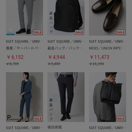
SUIT SQUARE／UNIVERSAL LANGUAGE
SUIT SQUARE／UNIVERSAL LANGUAGE
SUIT SQUARE／UNIVERSAL LANGUAGE
春夏／テーパードパンツ
最高バッグ／バックパック
MENS／UNION IMPERIAL監修／コインローファー
￥
6,152
￥
4,944
￥
11,473
￥
8,789
￥
9,889
￥
16,390
SUIT SQUARE／UNIVERSAL LANGUAGE／WHITE
SUIT SQUARE／UNIVERSAL LANGUAGE